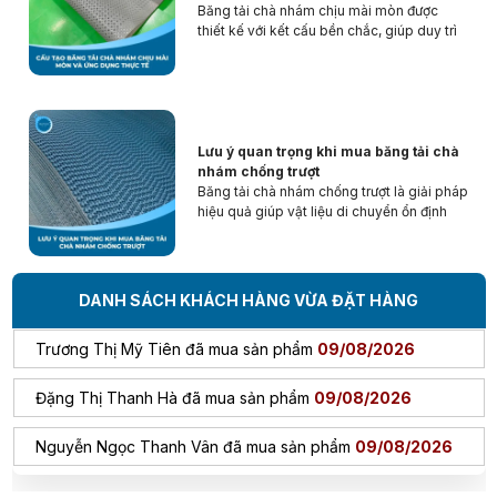
Băng tải chà nhám chịu mài mòn được
thiết kế với kết cấu bền chắc, giúp duy trì
hiệu suất ổn định trong môi trường làm
việc cường độ cao. Nhờ khả năng chống
hao mòn tốt, sản phẩm được ứng dụng
Trần Phước Hưng đã mua sản phẩm
09/08/2026
rộng rãi trong ngành gỗ, kim loại và vật
liệu công nghiệp.
Lưu ý quan trọng khi mua băng tải chà
Nguyễn Thanh Bình đã mua sản phẩm
09/08/2026
nhám chống trượt
Băng tải chà nhám chống trượt là giải pháp
Bùi Đức Trung đã mua sản phẩm
09/08/2026
hiệu quả giúp vật liệu di chuyển ổn định
trong quá trình gia công. Trước khi mua,
người dùng cần xem xét chất liệu, độ bám
Mang Ngọc Tuyền đã mua sản phẩm
09/08/2026
bề mặt và khả năng chịu mài mòn để đảm
bảo hiệu suất sử dụng lâu dài.
DANH SÁCH KHÁCH HÀNG VỪA ĐẶT HÀNG
Trương Thị Mỹ Tiên đã mua sản phẩm
09/08/2026
Đặng Thị Thanh Hà đã mua sản phẩm
09/08/2026
Nguyễn Ngọc Thanh Vân đã mua sản phẩm
09/08/2026
Trần Viết Đức đã mua sản phẩm
09/08/2026