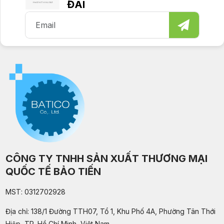
lượng tại TP.HCM
ĐÃI
THU 07, 2026
Cách chọn dây curoa PU truyền động phù
hợp với từng loại máy
WED 07, 2026
Cách nhận biết dây curoa PU nhập khẩu
chính hãng, chất lượng
TUE 07, 2026
Đơn vị gia công băng tải PVC caro tải sản
phẩm theo yêu cầu
CÔNG TY TNHH SẢN XUẤT THƯƠNG MẠI
MON 07, 2026
QUỐC TẾ BẢO TIẾN
Băng tải PVC caro công nghiệp khác gì so với
MST: 0312702928
băng tải PVC trơn?
Địa chỉ: 138/1 Đường TTH07, Tổ 1, Khu Phố 4A, Phường Tân Thới
FRI 07, 2026
Hiệp, TP. Hồ Chí Minh, Việt Nam