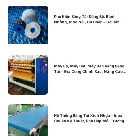
Phụ Kiện Băng Tải Đồng Bộ: Bánh
Nhông, Móc Nối, Gờ Chắn – Gờ Dẫn
Hướng Chính Xác Cao
Máy Ép, Máy Cắt, Máy Dập Răng Băng
Tải – Gia Công Chính Xác, Nâng Cao
Năng Suất
Hệ Thống Băng Tải Xích Nhựa – Inox
Chuẩn Kỹ Thuật, Phù Hợp Môi Trường
Sản Xuất Khắt Khe