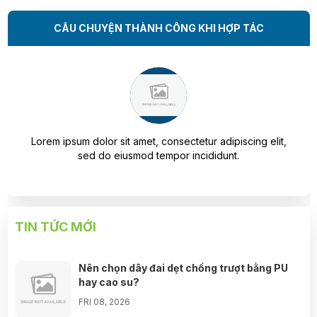
Đỗ Hoàng Nam đã mua sản phẩm
09/08/2026
CÂU CHUYỆN THÀNH CÔNG KHI HỢP TÁC
Nguyễn Minh Hiếu đã mua sản phẩm
09/08/2026
Trần Phước Hưng đã mua sản phẩm
09/08/2026
Nguyễn Thanh Bình đã mua sản phẩm
09/08/2026
Bùi Đức Trung đã mua sản phẩm
09/08/2026
 elit,
Lorem ipsum dolor sit amet, consectetur adipiscing elit,
sed do eiusmod tempor incididunt.
Mang Ngọc Tuyền đã mua sản phẩm
09/08/2026
Trương Thị Mỹ Tiên đã mua sản phẩm
09/08/2026
Đặng Thị Thanh Hà đã mua sản phẩm
09/08/2026
TIN TỨC MỚI
Nguyễn Ngọc Thanh Vân đã mua sản phẩm
09/08/2026
Nên chọn dây đai dẹt chống trượt bằng PU
hay cao su?
Trần Viết Đức đã mua sản phẩm
09/08/2026
FRI 08, 2026
Đỗ Hoàng Nam đã mua sản phẩm
09/08/2026