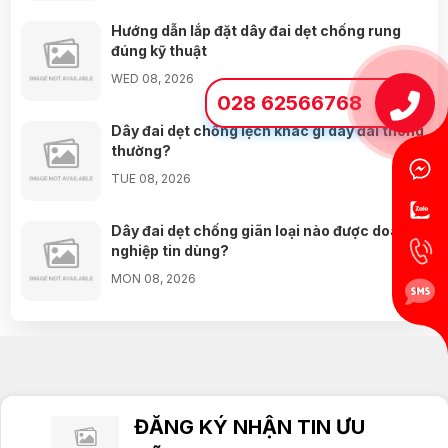
Hướng dẫn lắp đặt dây đai dẹt chống rung
Nguyễn Minh Hiếu đã mua sản phẩm
09/08/2026
đúng kỹ thuật
WED 08, 2026
Trần Phước Hưng đã mua sản phẩm
09/08/2026
028 62566768
Nguyễn Thanh Bình đã mua sản phẩm
09/08/2026
Dây đai dẹt chống lệch khác gì dây đai thông
thường?
Bùi Đức Trung đã mua sản phẩm
09/08/2026
TUE 08, 2026
Dây đai dẹt chống giãn loại nào được doanh
nghiệp tin dùng?
MON 08, 2026
Nên chọn dây đai dẹt bản 15mm bằng PU hay
cao su? Lời khuyên
FRI 07, 2026
ĐĂNG KÝ NHẬN TIN ƯU
Nhà cung cấp dây đai dẹt bản 25mm chất