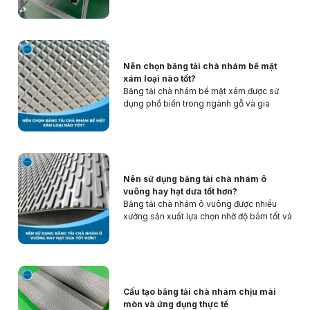
Nên chọn băng tải chà nhám bề mặt
xám loại nào tốt?
Băng tải chà nhám bề mặt xám được sử
dụng phổ biến trong ngành gỗ và gia
công vật liệu nhờ khả năng xử lý bề mặt
hiệu quả. Tuy nhiên, lựa chọn đúng loại
phù hợp sẽ giúp tăng độ bền máy và tối ưu
chất lượng thành phẩm.
Nên sử dụng băng tải chà nhám ô
vuông hay hạt dưa tốt hơn?
Băng tải chà nhám ô vuông được nhiều
xưởng sản xuất lựa chọn nhờ độ bám tốt và
khả năng xử lý bề mặt hiệu quả. Tuy nhiên,
việc chọn loại ô vuông hay hạt dưa còn
phụ thuộc vào vật liệu gia công và yêu
cầu hoàn thiện sản phẩm.
Cấu tạo băng tải chà nhám chịu mài
mòn và ứng dụng thực tế