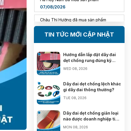
07/08/2026
Nguyễn Duy Luân đã mua sản phẩm
07/08/2026
TIN TỨC MỚI CẬP NHẬT
Phan Thế Anh đã mua sản phẩm
07/08/2026
Hướng dẫn lắp đặt dây đai
Nguyễn Thùy Trang đã mua sản phẩm
dẹt chống rung đúng kỹ
thuật
07/08/2026
WED 08, 2026
Nguyễn Văn Thường đã mua sản phẩm
Dây đai dẹt chống lệch khác
07/08/2026
gì dây đai thông thường?
TUE 08, 2026
Trần Phước Hưng đã mua sản phẩm
07/08/2026
Dây đai dẹt chống giãn loại
nào được doanh nghiệp tin
Thái Hữu Hậu đã mua sản phẩm
dùng?
MON 08, 2026
07/08/2026