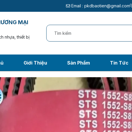
Email :
pkdbaotien@gmail.com
HƯƠNG MẠI
h nhựa, thiết bị
hủ
Giới Thiệu
Sản Phẩm
Tin Tức
Tin tức
Trang chủ
/
Tin tức