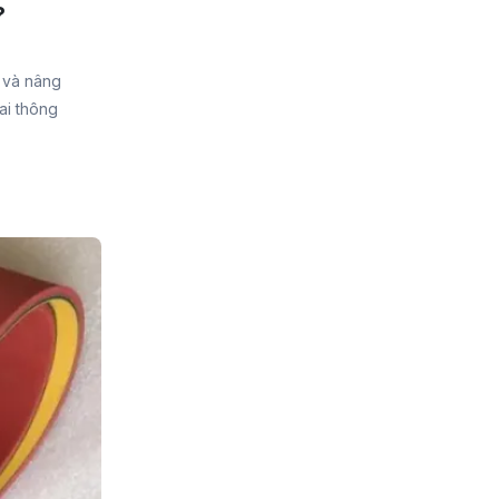
?
i và nâng
đai thông