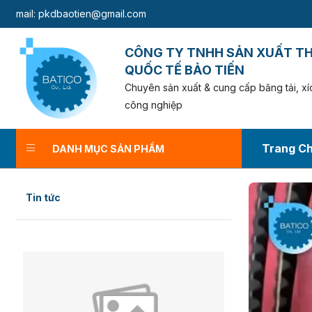
mail.com
CÔNG TY TNHH SẢN XUẤT T
QUỐC TẾ BẢO TIẾN
Chuyên sản xuất & cung cấp băng tải, xíc
công nghiệp
Trang C
DANH MỤC SẢN PHẨM
Tin tức