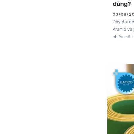
dùng?
03/08/2
Dây đai dẹ
Aramid và 
nhiều môi 
hợp nhé!