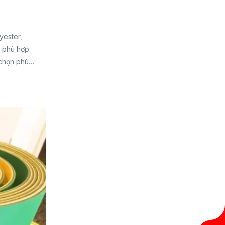
yester,
à phù hợp
 chọn phù