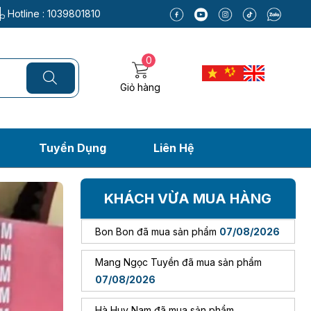
07/08/2026
Hotline :
1039801810
Nguyễn Văn Thường đã mua sản phẩm
07/08/2026
0
Giỏ hàng
Trần Phước Hưng đã mua sản phẩm
07/08/2026
Thái Hữu Hậu đã mua sản phẩm
Tuyển Dụng
Liên Hệ
07/08/2026
Bon Bon đã mua sản phẩm
07/08/2026
KHÁCH VỪA MUA HÀNG
Mang Ngọc Tuyền đã mua sản phẩm
07/08/2026
Hà Huy Nam đã mua sản phẩm
07/08/2026
Châu Thị Hường đã mua sản phẩm