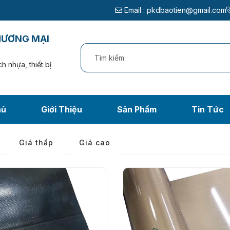
Email :
pkdbaotien@gmail.com
HƯƠNG MẠI
h nhựa, thiết bị
hủ
Giới Thiệu
Sản Phẩm
Tin Tức
G TẢI TEFLON CHỊU N
Giá thấp
Giá cao
Trang chủ
/
Sản phẩm
/
BĂNG TẢI TEFLON CHỊU NHIỆT