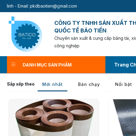
l:
pkdbaotien@gmail.com
CÔNG TY TNHH SẢN XUẤT T
QUỐC TẾ BẢO TIẾN
Chuyên sản xuất & cung cấp băng tải, xíc
công nghiệp
Trang C
DANH MỤC SẢN PHẨM
BĂN
Sắp xếp theo
Mới nhất
Bán chạy
Nổi bật