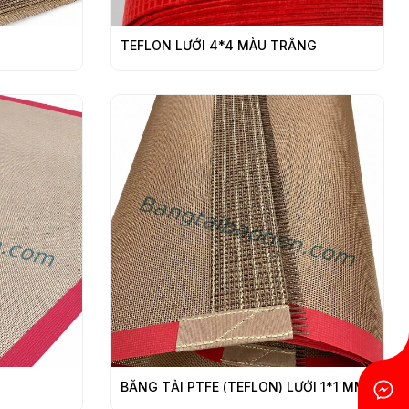
TEFLON LƯỚI 4*4 MÀU TRẮNG
BĂNG TẢI PTFE (TEFLON) LƯỚI 1*1 MM