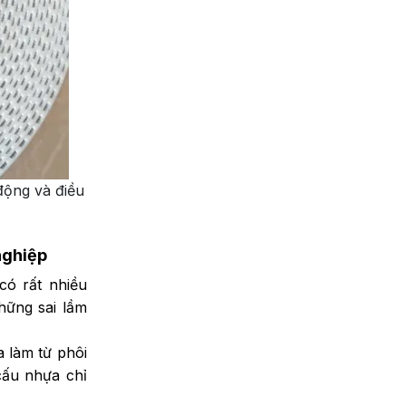
động và điều
nghiệp
có rất nhiều
hững sai lầm
 làm từ phôi
 cấu nhựa chỉ