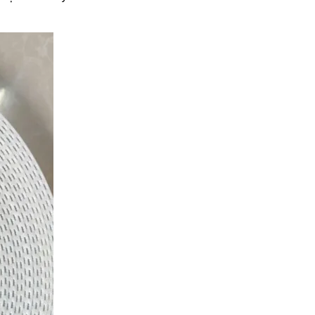
Băng tải PVC bề mặt caro có
tốt không? Đánh giá chi tiết
THU 07, 2026