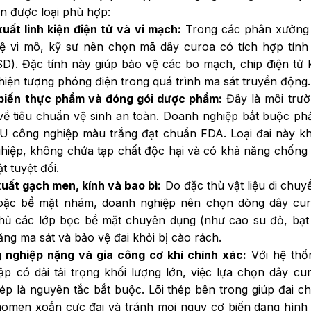
n được loại phù hợp:
uất linh kiện điện tử và vi mạch:
Trong các phân xưởng l
ệ vi mô, kỹ sư nên chọn mã dây curoa có tích hợp tín
ESD). Đặc tính này giúp bảo vệ các bo mạch, chip điện tử 
hiện tượng phóng điện trong quá trình ma sát truyền động
biến thực phẩm và đóng gói dược phẩm:
Đây là môi trườ
 về tiêu chuẩn vệ sinh an toàn. Doanh nghiệp bắt buộc ph
U công nghiệp màu trắng đạt chuẩn FDA. Loại đai này kh
hiệp, không chứa tạp chất độc hại và có khả năng chốn
t tuyệt đối.
uất gạch men, kính và bao bì:
Do đặc thù vật liệu di chuy
oặc bề mặt nhám, doanh nghiệp nên chọn dòng dây cu
hủ các lớp bọc bề mặt chuyên dụng (như cao su đỏ, bạt
ăng ma sát và bảo vệ đai khỏi bị cào rách.
nghiệp nặng và gia công cơ khí chính xác:
Với hệ th
p có dải tải trọng khối lượng lớn, việc lựa chọn dây c
hép là nguyên tắc bắt buộc. Lõi thép bên trong giúp đai c
omen xoắn cực đại và tránh mọi nguy cơ biến dạng hình