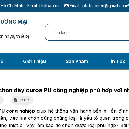
il:
pkdbaotien@gmail.com
Email :
pkdbaotien@gmail.com
HƯƠNG MẠI
h nhựa, thiết bị
hủ
Giới Thiệu
Sản Phẩm
Tin Tức
curoa PU công nghiệp 
ng chủ
/
Tin tức
/
Cách lựa chọn dây curoa PU công nghiệp phù hợp với nhu
chọn dây curoa PU công nghiệp phù hợp với n
6
Tin tức
PU công nghiệp
giúp hệ thống vận hành bền bỉ, ổn định
ên, việc lựa chọn đúng chủng loại là yếu tố quan trọng đ
 thọ thiết bị. Vậy làm sao để chọn được loại phù hợp? Bài 