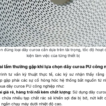
ọn đúng loại dây curoa cần dựa trên tải trọng, tốc độ hoạt 
kiện làm việc của từng thiết bị
i lầm thường gặp khi lựa chọn dây curoa PU công 
rình tư vấn kỹ thuật thực tế, các kỹ sư nhận thấy rằng 
p gặp phải các sự cố hỏng hóc hệ thống bắt nguồn từ n
mua dây curoa PU công nghiệp như:
 giá rẻ, hàng trôi nổi kém chất lượng:
Sử dụng dây curoa
 chứa nhiều tạp chất rác sẽ khiến sợi đai bị bở, nứt kết
n ngắn chạy máy dưới nhiệt độ cao.