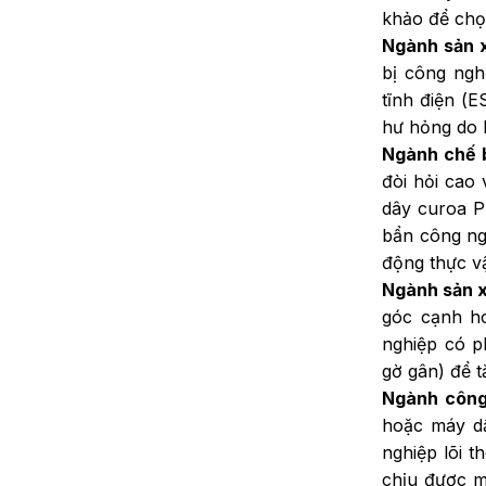
khảo để chọ
Ngành sản x
bị công ngh
tĩnh điện (
hư hỏng do 
Ngành chế 
đòi hỏi cao
dây curoa P
bẩn công ng
động thực vậ
Ngành sản x
góc cạnh h
nghiệp có p
gờ gân) để t
Ngành công 
hoặc máy dậ
nghiệp lõi t
chịu được m