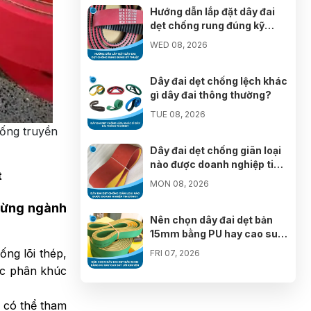
07/08/2026
Hướng dẫn lắp đặt dây đai
dẹt chống rung đúng kỹ
Bùi Đức Trung đã mua sản phẩm
thuật
WED 08, 2026
07/08/2026
Dây đai dẹt chống lệch khác
Mang Ngọc Tuyền đã mua sản phẩm
gì dây đai thông thường?
07/08/2026
TUE 08, 2026
hống truyền
Trương Thị Mỹ Tiên đã mua sản phẩm
07/08/2026
Dây đai dẹt chống giãn loại
nào được doanh nghiệp tin
t
dùng?
Đặng Thị Thanh Hà đã mua sản phẩm
MON 08, 2026
07/08/2026
từng ngành
Nên chọn dây đai dẹt bản
Nguyễn Ngọc Thanh Vân đã mua sản
15mm bằng PU hay cao su?
phẩm
07/08/2026
Lời khuyên
ống lõi thép,
FRI 07, 2026
ác phân khúc
Trần Viết Đức đã mua sản phẩm
Nhà cung cấp dây đai dẹt
07/08/2026
bản 25mm chất lượng tại
 có thể tham