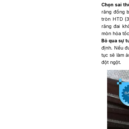
Chọn sai th
răng đồng b
tròn HTD (3
răng đai kh
mòn hỏa tố
Bỏ qua sự t
định. Nếu đư
tục sẽ làm 
đột ngột.