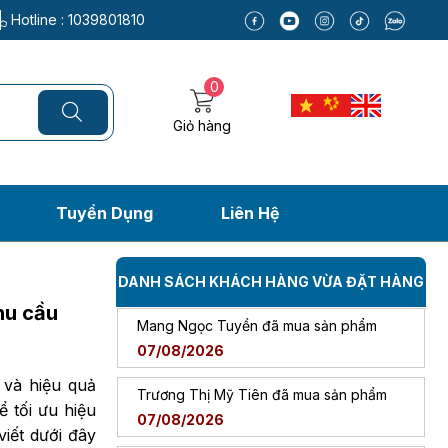
Hotline :
1039801810
0
Trần Phước Hưng đã mua sản phẩm
Giỏ hàng
07/08/2026
Nguyễn Thanh Bình đã mua sản phẩm
Tuyển Dụng
Liên Hệ
07/08/2026
phù hợp với nhu cầu
Bùi Đức Trung đã mua sản phẩm
DANH SÁCH KHÁCH HÀNG VỪA ĐẶT HÀNG
07/08/2026
 cầu
hu cầu
Mang Ngọc Tuyền đã mua sản phẩm
07/08/2026
 và hiệu quả
Trương Thị Mỹ Tiên đã mua sản phẩm
ể tối ưu hiệu
07/08/2026
viết dưới đây