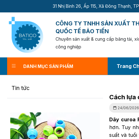
31 Nhị Bình 26, Ấp 115, Xã Đông Thạnh, TP.Hồ Chí Minh - Ema
CÔNG TY TNHH SẢN XUẤT T
QUỐC TẾ BẢO TIẾN
Chuyên sản xuất & cung cấp băng tải, xíc
công nghiệp
Trang C
DANH MỤC SẢN PHẨM
Cách lựa chọn dây 
Tin tức
Tra
Cách lựa 
24/06/202
Dây curoa 
hơn. Tuy nhi
suất và tuổi