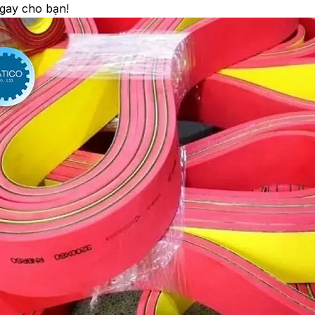
ngay cho bạn!
Lorem ipsum dolor sit 
adipiscing elit, sed 
incididu