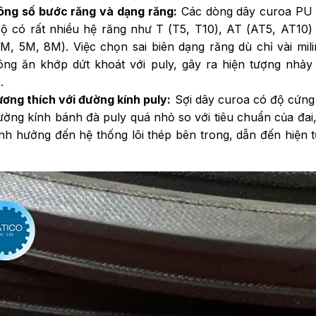
ông số bước răng và dạng răng:
Các dòng dây curoa PU 
ộ có rất nhiều hệ răng như T (T5, T10), AT (AT5, AT10)
M, 5M, 8M). Việc chọn sai biên dạng răng dù chỉ vài mili
ông ăn khớp dứt khoát với puly, gây ra hiện tượng nhảy
c.
ương thích với đường kính puly:
Sợi dây curoa có độ cứng 
ờng kính bánh đà puly quá nhỏ so với tiêu chuẩn của đai,
ảnh hưởng đến hệ thống lõi thép bên trong, dẫn đến hiện t