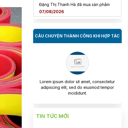
Đặng Thị Thanh Hà đã mua sản phẩm
07/08/2026
Nguyễn Ngọc Thanh Vân đã mua sản
phẩm
07/08/2026
CÂU CHUYỆN THÀNH CÔNG KHI HỢP TÁC
Trần Viết Đức đã mua sản phẩm
07/08/2026
Đỗ Hoàng Nam đã mua sản phẩm
07/08/2026
amet, consectetur
Lorem ipsum dolor sit amet, consectetur
Lo
Nguyễn Minh Hiếu đã mua sản phẩm
do eiusmod tempor
adipiscing elit, sed do eiusmod tempor
ad
07/08/2026
nt.
incididunt.
Trần Phước Hưng đã mua sản phẩm
07/08/2026
TIN TỨC MỚI
Nguyễn Thanh Bình đã mua sản phẩm