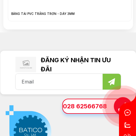
BĂNG TẢI PVC TRẮNG TRƠN - DÀY 3MM
ĐĂNG KÝ NHẬN TIN ƯU
ĐÃI
028 62566768