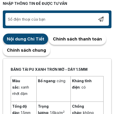
NHẬP THÔNG TIN ĐỂ ĐƯỢC TƯ VẤN
Nội dung Chi Tiết
Chính sách thanh toán
Chính sách chung
BĂNG TẢI PU XANH TRƠN MỜ - DÀY 1.5MM
Màu
Bố ngang:
cứng
Kháng tĩnh
sắc:
xanh
điện
: có
nhớt đậm
Tổng độ
Trọng
Chống
2
dày:
1.5mm
lượng:
1.6kg/m
cháy:
không