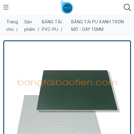
Trang
Sản
BĂNG TẢI
BĂNG TẢI PU XANH TRƠN
chủ
/
phẩm
/
PVC-PU
/
MỜ - DÀY 1.5MM