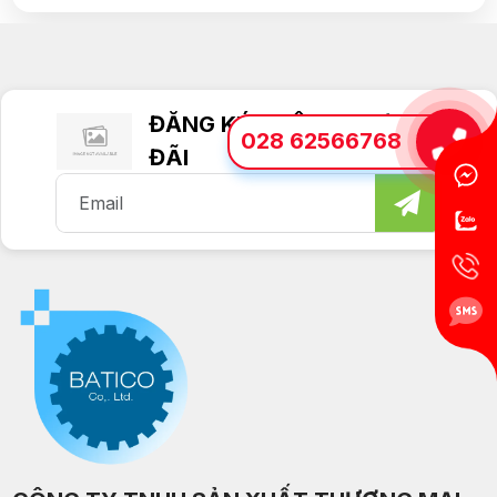
ĐĂNG KÝ NHẬN TIN ƯU
028 62566768
ĐÃI