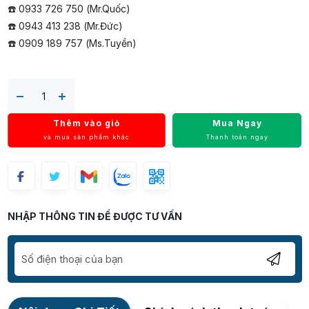
☎️ 0933 726 750 (Mr.Quốc)
☎️ 0943 413 238 (Mr.Đức)
☎️ 0909 189 757 (Ms.Tuyền)
Thêm vào giỏ
Mua Ngay
và mua sản phẩm khác
Thanh toán ngay
NHẬP THÔNG TIN ĐỂ ĐƯỢC TƯ VẤN