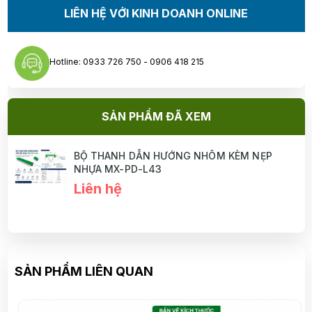
LIÊN HỆ VỚI KINH DOANH ONLINE
Hotline: 0933 726 750 - 0906 418 215
SẢN PHẨM ĐÃ XEM
BỘ THANH DẪN HƯỚNG NHÔM KÈM NẸP
NHỰA MX-PD-L43
Liên hệ
SẢN PHẨM LIÊN QUAN