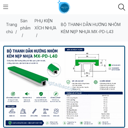
Sản
PHỤ KIỆN
Trang
BỘ THANH DẪN HƯỚNG NHÔM
phẩm
XÍCH NHỰA
chủ
/
KÈM NẸP NHỰA MX-PD-L43
/
/