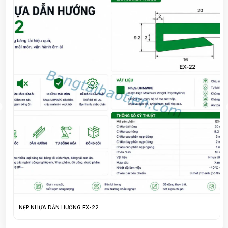
NẸP NHỰA DẪN HƯỚNG DP-167