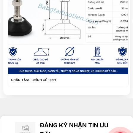
NẸP NHỰA DẪN HƯỚNG MX-098
ĐĂNG KÝ NHẬN TIN ƯU