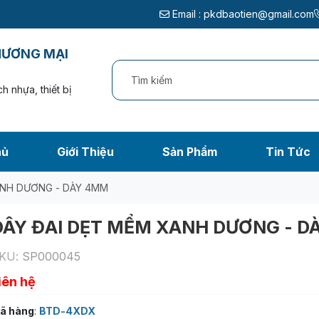
Email :
pkdbaotien@gmail.com
HƯƠNG MẠI
h nhựa, thiết bị
hủ
Giới Thiệu
Sản Phẩm
Tin Tức
ANH DƯƠNG - DÀY 4MM
DÂY ĐAI DẸT MỂM XANH DƯƠNG - D
KU:
SP000045
iên hệ
ã hàng
:
BTD-4XDX