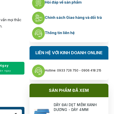
Hỏi đáp về sản phẩm
Chính sách Giao hàng và đổi trả
 vấn mọi thắc
h.
Thông tin liên hệ
LIÊN HỆ VỚI KINH DOANH ONLINE
Ngay
Hotline: 0933 726 750 - 0906 418 215
oán ngay
SẢN PHẨM ĐÃ XEM
DÂY ĐAI DẸT MỂM XANH
DƯƠNG - DÀY 4MM