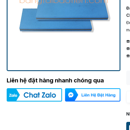
Đ
Ch
Để
mắ
☎
☎
☎
Liên hệ đặt hàng nhanh chóng qua
N