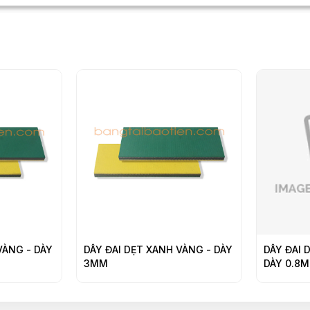
NG - DÀY
DÂY ĐAI DẸT XANH VÀNG - DÀY
DÂY ĐAI DẸ
3MM
DÀY 0.8MM