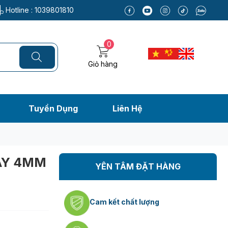
Hotline :
1039801810
0
Giỏ hàng
Tuyển Dụng
Liên Hệ
ÀY 4MM
YÊN TÂM ĐẶT HÀNG
Cam kết chất lượng