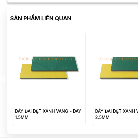
SẢN PHẨM LIÊN QUAN
DÂY ĐAI DẸT XANH VÀNG - DÀY
DÂY ĐAI DẸT XANH VÀ
1.5MM
2.5MM