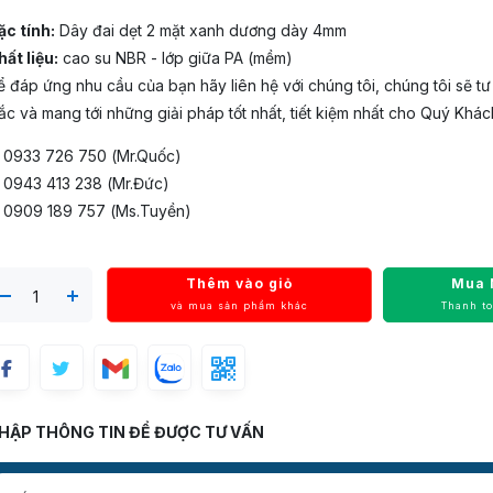
ặc tính:
Dây đai dẹt 2 mặt xanh dương dày 4mm
ất liệu:
cao su NBR - lớp giữa PA (mềm)
 đáp ứng nhu cầu của bạn hãy liên hệ với chúng tôi, chúng tôi sẽ tư
c và mang tới những giải pháp tốt nhất, tiết kiệm nhất cho Quý Khác
️ 0933 726 750 (Mr.Quốc)
️ 0943 413 238 (Mr.Đức)
️ 0909 189 757 (Ms.Tuyền)
Thêm vào giỏ
Mua 
và mua sản phẩm khác
Thanh t
HẬP THÔNG TIN ĐỂ ĐƯỢC TƯ VẤN