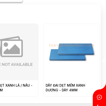
T XANH LÁ / NÂU -
DÂY ĐAI DẸT MỂM XANH
D
DƯƠNG - DÀY 4MM
D