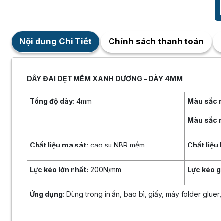
Nội dung Chi Tiết
Chính sách thanh toán
DÂY ĐAI DẸT MỂM XANH DƯƠNG - DÀY 4MM
Tổng độ dày:
4mm
Màu sắc m
Màu sắc m
Chất liệu ma sát:
cao su NBR mềm
Chất liệu 
Lực kéo lớn nhất:
200N/mm
Lực kéo g
Ứng dụng:
Dùng trong in ấn, bao bì, giấy, máy folder gluer,.