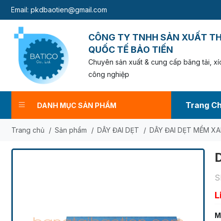
l:
pkdbaotien@gmail.com
CÔNG TY TNHH SẢN XUẤT T
QUỐC TẾ BẢO TIẾN
Chuyên sản xuất & cung cấp băng tải, xíc
công nghiệp
Trang C
DANH MỤC SẢN PHẨM
Trang chủ
/
Sản phẩm
/
DÂY ĐAI DẸT
/
DÂY ĐAI DẸT MỂM X
S
L
M