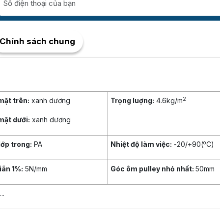
Chính sách chung
2
ặt trên:
xanh dương
Trọng luợng:
4.6kg/m
ặt dưới:
xanh dương
o
lớp trong:
PA
Nhiệt độ làm việc:
-20/+90(
C)
iãn 1%:
5N/mm
Góc ôm pulley nhỏ nhất:
50mm
..