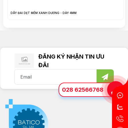
M
DÂY ĐAI DẸT XANH VÀNG - DÀY 2MM
ĐĂNG KÝ NHẬN TIN ƯU
ĐÃI
028 62566768