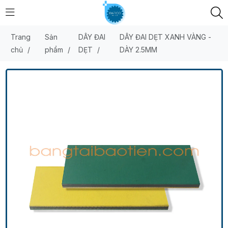
Trang
Sản
DÂY ĐAI
DÂY ĐAI DẸT XANH VÀNG -
chủ
/
phẩm
/
DẸT
/
DÀY 2.5MM