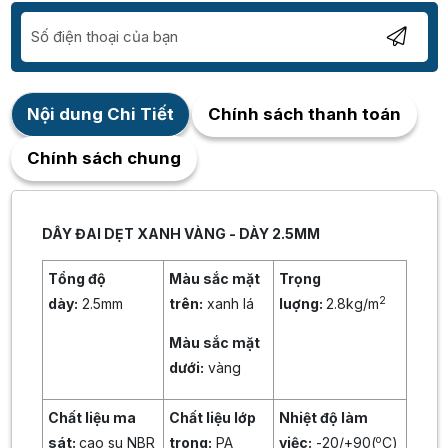
Nội dung Chi Tiết
Chính sách thanh toán
Chính sách chung
DÂY ĐAI DẸT XANH VÀNG - DÀY 2.5MM
Tổng độ
Màu sắc mặt
Trọng
2
dày:
2.5mm
trên:
xanh lá
luợng:
2.8kg/m
Màu sắc mặt
dưới:
vàng
Chất liệu ma
Chất liệu lớp
Nhiệt độ làm
o
sát:
cao su NBR
trong:
PA
việc:
-20/+90(
C)