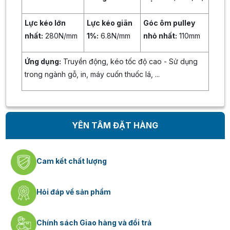
Lực kéo lớn
Lực kéo giãn
Góc ôm pulley
nhất:
280N/mm
1%:
6.8N/mm
nhỏ nhất:
110mm
Ứng dụng:
Truyền động, kéo tốc độ cao - Sử dụng
trong ngành gỗ, in, máy cuốn thuốc lá, ...
YÊN TÂM ĐẶT HÀNG
Cam kết chất lượng
Hỏi đáp về sản phẩm
Chính sách Giao hàng và đổi trả