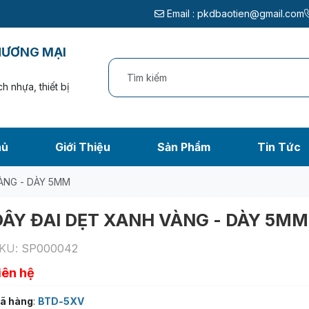
Email :
pkdbaotien@gmail.com
HƯƠNG MẠI
h nhựa, thiết bị
hủ
Giới Thiệu
Sản Phẩm
Tin Tức
ÀNG - DÀY 5MM
DÂY ĐAI DẸT XANH VÀNG - DÀY 5MM
KU:
SP000042
iên hệ
ã hàng
:
BTD-5XV