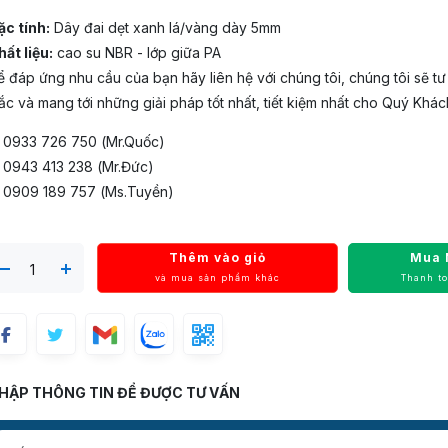
ặc tính:
Dây đai dẹt xanh lá/vàng dày 5mm
ất liệu:
cao su NBR - lớp giữa PA
 đáp ứng nhu cầu của bạn hãy liên hệ với chúng tôi, chúng tôi sẽ tư
c và mang tới những giải pháp tốt nhất, tiết kiệm nhất cho Quý Khác
️ 0933 726 750 (Mr.Quốc)
️ 0943 413 238 (Mr.Đức)
️ 0909 189 757 (Ms.Tuyền)
Thêm vào giỏ
Mua 
và mua sản phẩm khác
Thanh t
HẬP THÔNG TIN ĐỂ ĐƯỢC TƯ VẤN