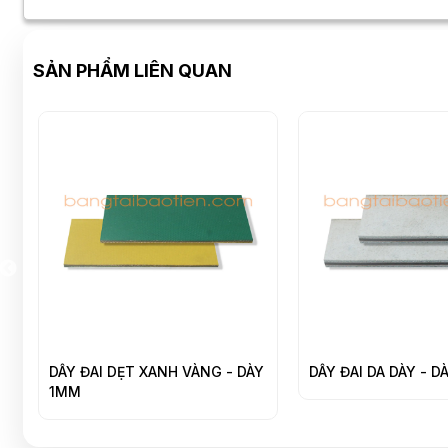
SẢN PHẨM LIÊN QUAN
ÂY ĐAI DẸT XANH VÀNG - DÀY
DÂY ĐAI DA DÀY - DÀY 5MM
1MM