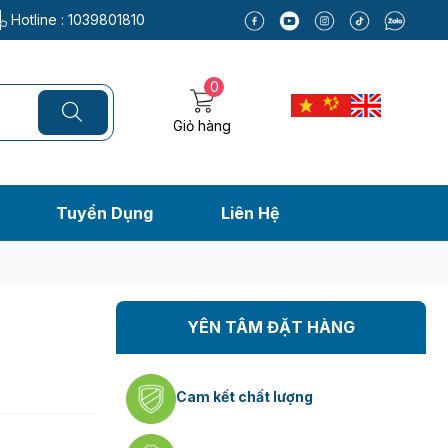
Hotline :
1039801810
0
Giỏ hàng
Tuyển Dụng
Liên Hệ
YÊN TÂM ĐẶT HÀNG
Cam kết chất lượng