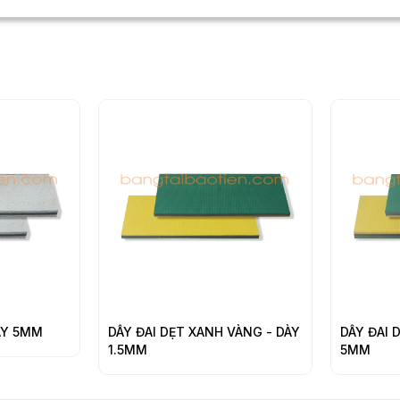
DÂY ĐAI DẸT XANH VÀNG - DÀY
DÂY ĐAI DẸT XAN
1.5MM
5MM