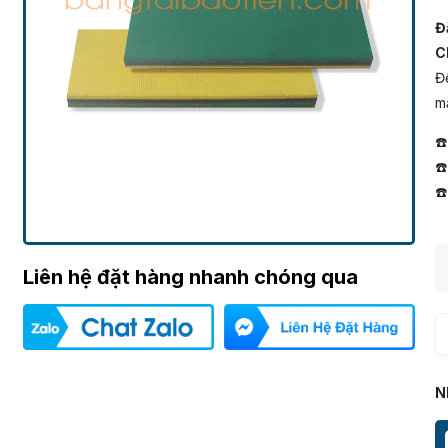
Đ
Ch
Để
mắ
☎
☎
☎
Liên hệ đặt hàng nhanh chóng qua
N