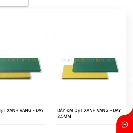
H VÀNG - DÀY
DÂY ĐAI DẸT XANH VÀNG - DÀY
DÂY ĐA
2.5MM
DƯƠNG