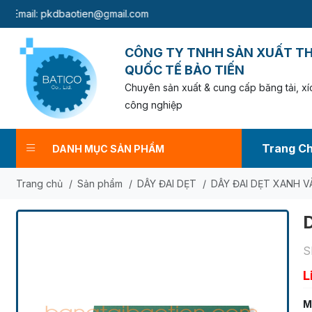
l:
pkdbaotien@gmail.com
CÔNG TY TNHH SẢN XUẤT T
QUỐC TẾ BẢO TIẾN
Chuyên sản xuất & cung cấp băng tải, xíc
công nghiệp
Trang C
DANH MỤC SẢN PHẨM
Trang chủ
/
Sản phẩm
/
DÂY ĐAI DẸT
/
DÂY ĐAI DẸT XANH V
S
L
M