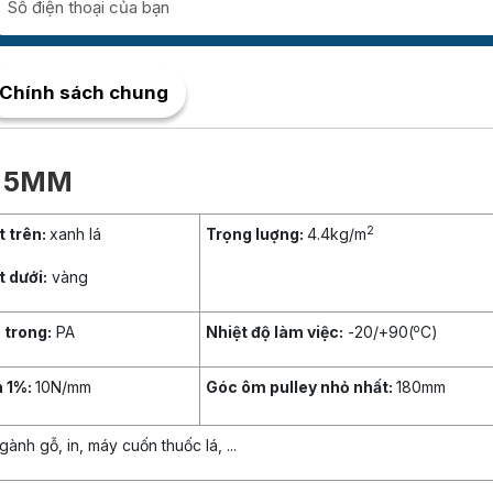
Chính sách chung
Y 5MM
2
 trên:
xanh lá
Trọng luợng:
4.4kg/m
 dưới:
vàng
o
 trong:
PA
Nhiệt độ làm việc:
-20/+90(
C)
n 1%:
10N/mm
Góc ôm pulley nhỏ nhất:
180mm
nh gỗ, in, máy cuốn thuốc lá, ...