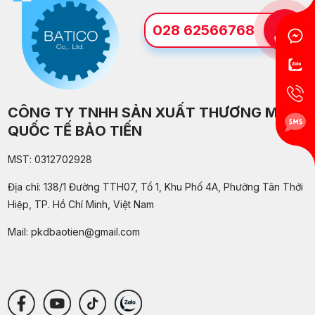
028 62566768
CÔNG TY TNHH SẢN XUẤT THƯƠNG MẠI
QUỐC TẾ BẢO TIẾN
MST: 0312702928
Địa chỉ: 138/1 Đường TTH07, Tổ 1, Khu Phố 4A, Phường Tân Thới
Hiệp, TP. Hồ Chí Minh, Việt Nam
Mail:
pkdbaotien@gmail.com