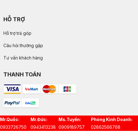
HỖ TRỢ
Hỗ trợ trả góp
Câu hỏi thường gặp
Tư vấn khách hàng
THANH TOÁN
Mr.Quốc:
Mr.Đức:
Ms.Tuyền:
Phòng Kinh Doanh:
0933726750
0943413238
0909189757
02862566768
© 2025 bản quyền thuộc về CÔNG TY TNHH SẢN XUẤT