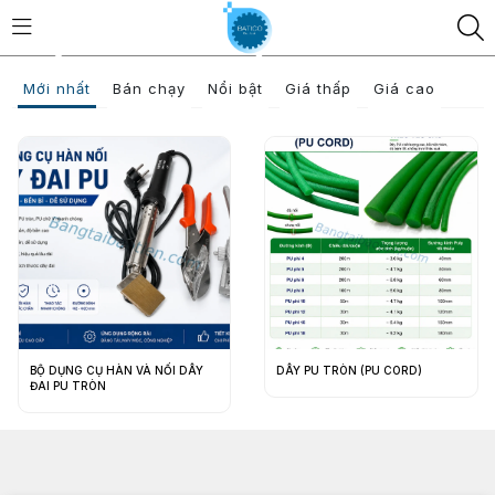
DÂY PU TRÒN (PU
Mới nhất
Bán chạy
Nổi bật
Giá thấp
Giá cao
CORD) + BỘ HÀN NỐI
Trang chủ
/
Sản phẩm
/
DÂY PU TRÒN (PU CORD) + BỘ HÀN NỐI
BỘ DỤNG CỤ HÀN VÀ NỐI DÂY
DÂY PU TRÒN (PU CORD)
ĐAI PU TRÒN