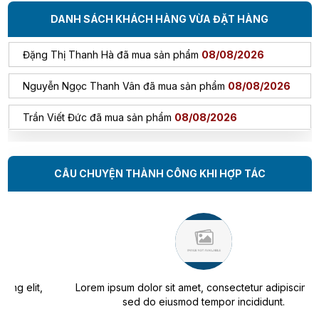
bề mặt và khả năng chịu mài mòn để đảm
bảo hiệu suất sử dụng lâu dài.
Trương Thị Mỹ Tiên đã mua sản phẩm
DANH SÁCH KHÁCH HÀNG VỪA ĐẶT HÀNG
08/08/2026
Đặng Thị Thanh Hà đã mua sản phẩm
08/08/2026
Nguyễn Ngọc Thanh Vân đã mua sản phẩm
08/08/2026
Trần Viết Đức đã mua sản phẩm
08/08/2026
Đỗ Hoàng Nam đã mua sản phẩm
08/08/2026
CÂU CHUYỆN THÀNH CÔNG KHI HỢP TÁC
Nguyễn Minh Hiếu đã mua sản phẩm
08/08/2026
Trần Phước Hưng đã mua sản phẩm
08/08/2026
Nguyễn Thanh Bình đã mua sản phẩm
08/08/2026
Bùi Đức Trung đã mua sản phẩm
08/08/2026
Lorem ipsum dolor sit amet, consectetur adipiscing elit,
Mang Ngọc Tuyền đã mua sản phẩm
08/08/2026
sed do eiusmod tempor incididunt.