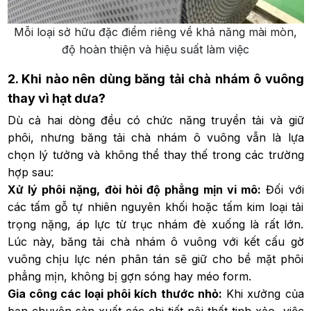
Mỗi loại sở hữu đặc điểm riêng về khả năng mài mòn,
độ hoàn thiện và hiệu suất làm việc
2. Khi nào nên dùng băng tải chà nhám ô vuông
thay vì hạt dưa?
Dù cả hai dòng đều có chức năng truyền tải và giữ
phôi, nhưng băng tải chà nhám ô vuông vẫn là lựa
chọn lý tưởng và không thể thay thế trong các trường
hợp sau:
Xử lý phôi nặng, đòi hỏi độ phẳng mịn vi mô:
Đối với
các tấm gỗ tự nhiên nguyên khối hoặc tấm kim loại tải
trọng nặng, áp lực từ trục nhám đè xuống là rất lớn.
Lúc này, băng tải chà nhám ô vuông với kết cấu gờ
vuông chịu lực nén phân tán sẽ giữ cho bề mặt phôi
phẳng mịn, không bị gợn sóng hay méo form.
Gia công các loại phôi kích thước nhỏ:
Khi xưởng của
bạn chuyên sản xuất các chi tiết nội thất tinh xảo, việc