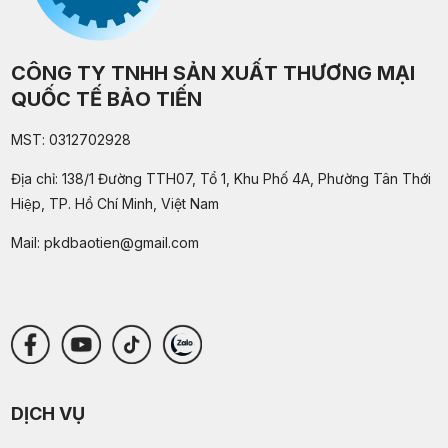
Đơn vị gia công băng tải PVC caro tải sản
phẩm theo yêu cầu
CÔNG TY TNHH SẢN XUẤT THƯƠNG MẠI
MON 07, 2026
QUỐC TẾ BẢO TIẾN
Băng tải PVC caro công nghiệp khác gì so với
MST: 0312702928
băng tải PVC trơn?
Địa chỉ: 138/1 Đường TTH07, Tổ 1, Khu Phố 4A, Phường Tân Thới
FRI 07, 2026
Hiệp, TP. Hồ Chí Minh, Việt Nam
Mail:
pkdbaotien@gmail.com
DỊCH VỤ