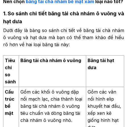
Nên chọn
băng tải chà nhám bề mặt xám
loại nào tốt?
1.
So sánh chi tiết băng tải chà nhám ô vuông và
hạt dưa
Dưới đây là bảng so sánh chi tiết về băng tải chà nhám
ô vuông và hạt dưa mà bạn có thể tham khảo để hiểu
rõ hơn về hai loại băng tải này:
Tiêu
Băng tải chà nhám ô vuông
Băng tải hạt
chí
dưa
so
sánh
Cấu
Gồm các khối ô vuông dập
Gồm các vân
trúc
nổi mạch lạc, chia thành loại
nổi hình elip
bề
băng tải chà nhám ô vuông
khuyết hai đầu,
mặt
tiêu chuẩn và dòng băng tải
xếp xen kẽ
chà nhám ô vuông nhỏ.
giống hình hạt