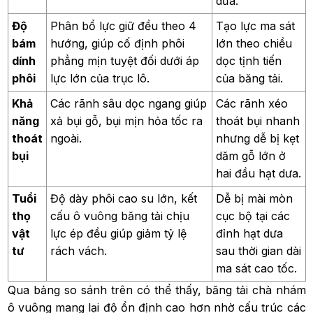
dưa.
Độ
Phân bổ lực giữ đều theo 4
Tạo lực ma sát
bám
hướng, giúp cố định phôi
lớn theo chiều
dính
phẳng mịn tuyệt đối dưới áp
dọc tịnh tiến
phôi
lực lớn của trục lô.
của băng tải.
Khả
Các rãnh sâu dọc ngang giúp
Các rãnh xéo
năng
xả bụi gỗ, bụi mịn hỏa tốc ra
thoát bụi nhanh
thoát
ngoài.
nhưng dễ bị kẹt
bụi
dăm gỗ lớn ở
hai đầu hạt dưa.
Tuổi
Độ dày phôi cao su lớn, kết
Dễ bị mài mòn
thọ
cấu ô vuông băng tải chịu
cục bộ tại các
vật
lực ép đều giúp giảm tỷ lệ
đỉnh hạt dưa
tư
rách vách.
sau thời gian dài
ma sát cao tốc.
Qua bảng so sánh trên có thể thấy, băng tải chà nhám
ô vuông mang lại độ ổn định cao hơn nhờ cấu trúc các