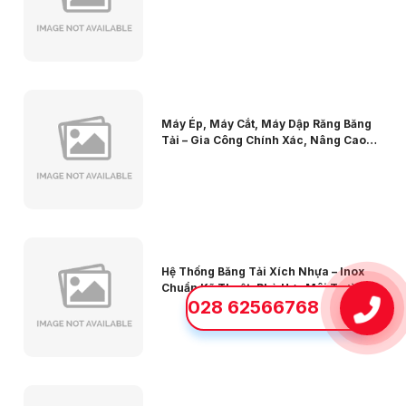
Hướng Chính Xác Cao
Máy Ép, Máy Cắt, Máy Dập Răng Băng
Tải – Gia Công Chính Xác, Nâng Cao
Năng Suất
Hệ Thống Băng Tải Xích Nhựa – Inox
Chuẩn Kỹ Thuật, Phù Hợp Môi Trường
028 62566768
Sản Xuất Khắt Khe