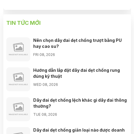
Trương Thị Mỹ Tiên đã mua sản phẩm
08/08/2026
Đặng Thị Thanh Hà đã mua sản phẩm
08/08/2026
TIN TỨC MỚI
Nguyễn Ngọc Thanh Vân đã mua sản phẩm
08/08/2026
Nên chọn dây đai dẹt chống trượt bằng PU
Trần Viết Đức đã mua sản phẩm
08/08/2026
hay cao su?
FRI 08, 2026
Đỗ Hoàng Nam đã mua sản phẩm
08/08/2026
Hướng dẫn lắp đặt dây đai dẹt chống rung
Nguyễn Minh Hiếu đã mua sản phẩm
08/08/2026
đúng kỹ thuật
Trần Phước Hưng đã mua sản phẩm
08/08/2026
WED 08, 2026
Nguyễn Thanh Bình đã mua sản phẩm
08/08/2026
Dây đai dẹt chống lệch khác gì dây đai thông
thường?
Bùi Đức Trung đã mua sản phẩm
08/08/2026
TUE 08, 2026
Dây đai dẹt chống giãn loại nào được doanh