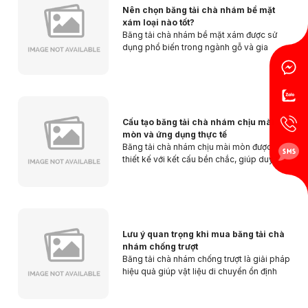
Nên chọn băng tải chà nhám bề mặt
xám loại nào tốt?
Băng tải chà nhám bề mặt xám được sử
dụng phổ biến trong ngành gỗ và gia
công vật liệu nhờ khả năng xử lý bề mặt
hiệu quả. Tuy nhiên, lựa chọn đúng loại
phù hợp sẽ giúp tăng độ bền máy và tối ưu
chất lượng thành phẩm.
Cấu tạo băng tải chà nhám chịu mài
mòn và ứng dụng thực tế
Băng tải chà nhám chịu mài mòn được
thiết kế với kết cấu bền chắc, giúp duy trì
hiệu suất ổn định trong môi trường làm
việc cường độ cao. Nhờ khả năng chống
hao mòn tốt, sản phẩm được ứng dụng
Trần Phước Hưng đã mua sản phẩm
08/08/2026
rộng rãi trong ngành gỗ, kim loại và vật
liệu công nghiệp.
Lưu ý quan trọng khi mua băng tải chà
Nguyễn Thanh Bình đã mua sản phẩm
08/08/2026
nhám chống trượt
Băng tải chà nhám chống trượt là giải pháp
Bùi Đức Trung đã mua sản phẩm
08/08/2026
hiệu quả giúp vật liệu di chuyển ổn định
trong quá trình gia công. Trước khi mua,
Mang Ngọc Tuyền đã mua sản phẩm
08/08/2026
người dùng cần xem xét chất liệu, độ bám