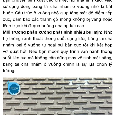
sử dụng dòng băng tải chà nhám ô vuông nhỏ là bắt
buộc. Cấu trúc ô vuông nhỏ giúp tăng mật độ điểm tiếp
xúc, đảm bảo các thanh gỗ mỏng không bị văng hoặc
lệch trục khi đi qua buồng chà áp lực cao.
Môi trường phân xưởng phát sinh nhiều bụi mịn:
Nhờ
hệ thống rãnh thoát thông suốt dạng lưới, băng tải chà
nhám loại ô vuông tự hoại bụi bẩn cực tốt khi kết hợp
với quạt hút. Nếu bạn muốn quy trình vận hành thông
suốt liên tục mà không cần dừng máy vệ sinh mặt băng,
băng tải chà nhám ô vuông chính là sự lựa chọn lý
tưởng.