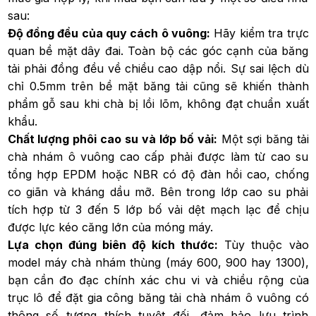
sau:
Độ đồng đều của quy cách ô vuông:
Hãy kiểm tra trực
quan bề mặt dây đai. Toàn bộ các góc cạnh của băng
tải phải đồng đều về chiều cao dập nổi. Sự sai lệch dù
chỉ 0.5mm trên bề mặt băng tải cũng sẽ khiến thành
phẩm gỗ sau khi chà bị lồi lõm, không đạt chuẩn xuất
khẩu.
Chất lượng phôi cao su và lớp bố vải:
Một sợi băng tải
chà nhám ô vuông cao cấp phải được làm từ cao su
tổng hợp EPDM hoặc NBR có độ đàn hồi cao, chống
co giãn và kháng dầu mỡ. Bên trong lớp cao su phải
tích hợp từ 3 đến 5 lớp bố vải dệt mạch lạc để chịu
được lực kéo căng lớn của móng máy.
Lựa chọn đúng biên độ kích thước:
Tùy thuộc vào
model máy chà nhám thùng (máy 600, 900 hay 1300),
bạn cần đo đạc chính xác chu vi và chiều rộng của
trục lô để đặt gia công băng tải chà nhám ô vuông có
thông số tương thích tuyệt đối, đảm bảo lưu trình