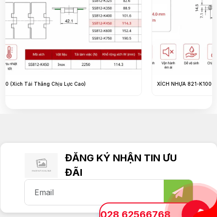
XÍCH NHỰA 821-K1000
ĐĂNG KÝ NHẬN TIN ƯU
ĐÃI
028 62566768