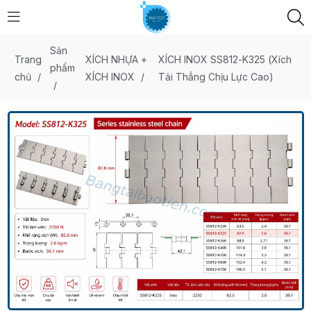
Sản
Trang
XÍCH NHỰA +
XÍCH INOX SS812-K325 (Xích
phẩm
chủ
/
XÍCH INOX
/
Tải Thẳng Chịu Lực Cao)
/