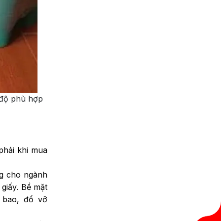
 độ phù hợp
phải khi mua
ng cho ngành
 giấy. Bề mặt
 bao, đổ vỡ