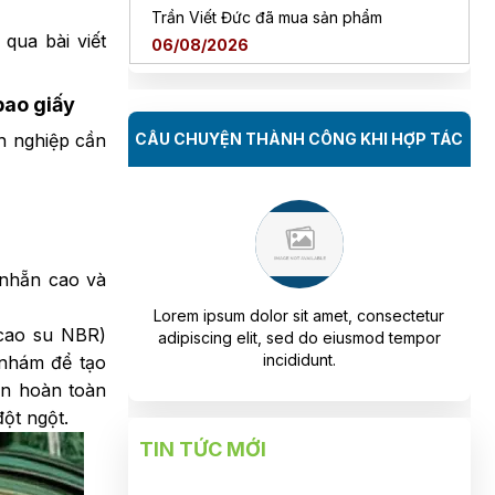
Đỗ Hoàng Nam đã mua sản phẩm
qua bài viết
06/08/2026
Nguyễn Minh Hiếu đã mua sản phẩm
bao giấy
06/08/2026
h nghiệp cần
CÂU CHUYỆN THÀNH CÔNG KHI HỢP TÁC
Trần Phước Hưng đã mua sản phẩm
06/08/2026
Nguyễn Thanh Bình đã mua sản phẩm
06/08/2026
 nhẵn cao và
.
t amet, consectetur
Lorem ipsum dolor sit amet, consectetur
L
Bùi Đức Trung đã mua sản phẩm
 cao su NBR)
 do eiusmod tempor
adipiscing elit, sed do eiusmod tempor
06/08/2026
unt.
incididunt.
 nhám để tạo
hặn hoàn toàn
Mang Ngọc Tuyền đã mua sản phẩm
đột ngột.
06/08/2026
TIN TỨC MỚI
Trương Thị Mỹ Tiên đã mua sản phẩm