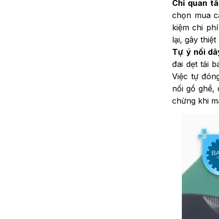
Chỉ quan tâ
chọn mua các
kiệm chi phí
lại, gây thi
Tự ý nối dâ
đai dẹt tải 
Việc tự đón
nối gồ ghề, 
chừng khi m