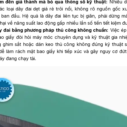
m đến giá thành mà bỏ qua thông số kỹ thuật:
Nhiều d
 loại dây đai dẹt giá rẻ trôi nổi, không rõ nguồn gốc xu
 ban đầu. Hệ quả là dây đai liên tục bị giãn, phải dừng m
ệt hại về năng suất lao động gấp nhiều lần số tiền tiết kiệm 
y đai bằng phương pháp thủ công không chuẩn:
Việc ép
bao giấy đòi hỏi máy móc chuyên dụng và kỹ thuật gia nhi
g ghim sắt hoặc dán keo thủ công không đúng kỹ thuật s
dễ làm rách mặt bao giấy khi tiếp xúc và gây nguy cơ đứt
áy đang chạy tải.