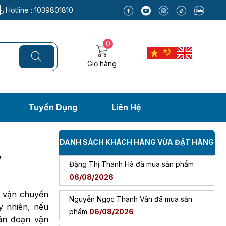
06/08/2026
Email:
Hotline :
pkdbaotien@gmail.com
1039801810
Bùi Đức Trung đã mua sản phẩm
06/08/2026
0
Mang Ngọc Tuyền đã mua sản phẩm
Giỏ hàng
06/08/2026
Trương Thị Mỹ Tiên đã mua sản phẩm
Tuyển Dụng
Liên Hệ
06/08/2026
 dẹt tải bao giấy
Đặng Thị Thanh Hà đã mua sản phẩm
DANH SÁCH KHÁCH HÀNG VỪA ĐẶT HÀNG
06/08/2026
ấy
y
Nguyễn Ngọc Thanh Vân đã mua sản
phẩm
06/08/2026
i vận chuyển
Trần Viết Đức đã mua sản phẩm
y nhiên, nếu
06/08/2026
ián đoạn vận