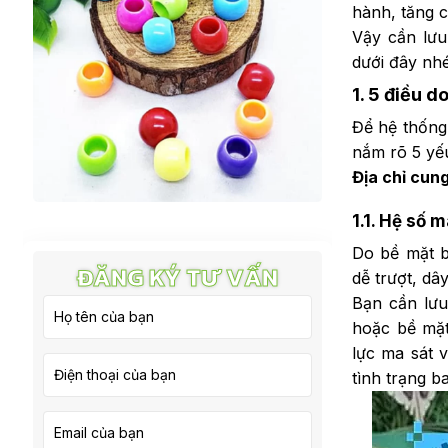
hành, tăng ch
Vậy cần lưu
dưới đây nhé
1.
5 điều do
Để hệ thống
nắm rõ 5 yếu
Địa chỉ cun
1.1. Hệ số 
Do bề mặt b
ĐĂNG KÝ TƯ VẤN
dễ trượt, dâ
Bạn cần lưu
hoặc bề mặt
lực ma sát v
tình trạng b