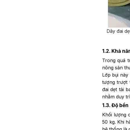
Dây đai dẹ
1.2. Khả nă
Trong quá t
nông sản th
Lớp bụi này 
tượng trượt
đai dẹt tải 
nhằm duy trì
1.3. Độ bền
Khối lượng 
50 kg. Khi h
hệ thống là 