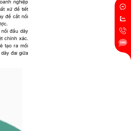
oanh nghiệp
ất xứ để tiết
áy để cắt nối
được.
 nối đầu dây
ệt chính xác.
ẽ tạo ra mối
 dây đai giữa