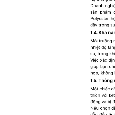
Doanh nghiệ
sản phẩm có
Polyester h
dây trong su
1.4. Khả nă
Môi trường 
nhiệt độ tă
su, trong kh
Việc xác địn
giúp bạn chọ
hợp, không bị
1.5. Thông 
Một chiếc d
thích với k
động và bị 
Nếu chọn dâ
dẫn đến tìn