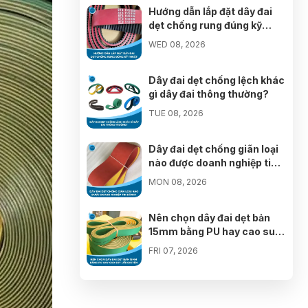
06/08/2026
Hướng dẫn lắp đặt dây đai
dẹt chống rung đúng kỹ
Đặng Thị Thanh Hà đã mua sản phẩm
thuật
WED 08, 2026
06/08/2026
Dây đai dẹt chống lệch khác
Nguyễn Ngọc Thanh Vân đã mua sản
gì dây đai thông thường?
phẩm
06/08/2026
TUE 08, 2026
Trần Viết Đức đã mua sản phẩm
06/08/2026
Dây đai dẹt chống giãn loại
nào được doanh nghiệp tin
dùng?
Đỗ Hoàng Nam đã mua sản phẩm
MON 08, 2026
06/08/2026
Nên chọn dây đai dẹt bản
Nguyễn Minh Hiếu đã mua sản phẩm
15mm bằng PU hay cao su?
06/08/2026
Lời khuyên
FRI 07, 2026
Trần Phước Hưng đã mua sản phẩm
Nhà cung cấp dây đai dẹt
06/08/2026
bản 25mm chất lượng tại