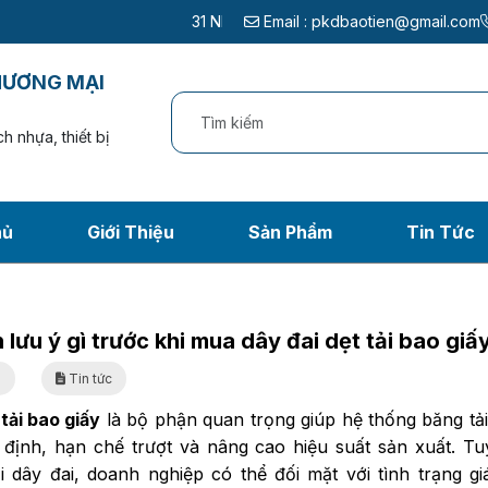
31 Nhị Bình 26, Ấp 115, Xã Đông Thạnh, TP.Hồ Chí Minh - 
Email :
pkdbaotien@gmail.com
HƯƠNG MẠI
h nhựa, thiết bị
hủ
Giới Thiệu
Sản Phẩm
Tin Tức
 gì trước khi mua dây đai
rang chủ
/
Tin tức
/
5 điều cần lưu ý gì trước khi mua dây đai dẹt tải bao gi
 lưu ý gì trước khi mua dây đai dẹt tải bao giấ
6
Tin tức
tải bao giấy
là bộ phận quan trọng giúp hệ thống băng tả
 định, hạn chế trượt và nâng cao hiệu suất sản xuất. Tu
ại dây đai, doanh nghiệp có thể đối mặt với tình trạng g