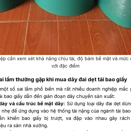
ệp cần xem xét khả năng chịu tải, độ bám bề mặt và mức
với đặc điểm
i lầm thường gặp khi mua dây đai dẹt tải bao giấy
 một số sai lầm phổ biến mà rất nhiều doanh nghiệp mắc 
tải bao giấy dẫn đến gián đoạn dây chuyền sản xuất:
dày và cấu trúc bề mặt dây:
Sử dụng loại dây đai dẹt dù
ì nhẹ để ứng dụng vào hệ thống tải nặng của ngành tải bao
ẵn khiến bao giấy bị trượt, va đập vào nhau gây rách
iệu ra sàn nhà xưởng.