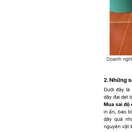
Doanh nghi
2.
Những sa
Dưới đây là
dây đai dẹt 
Mua sai độ 
in ấn, bao b
dây quá nh
nguyên vật l