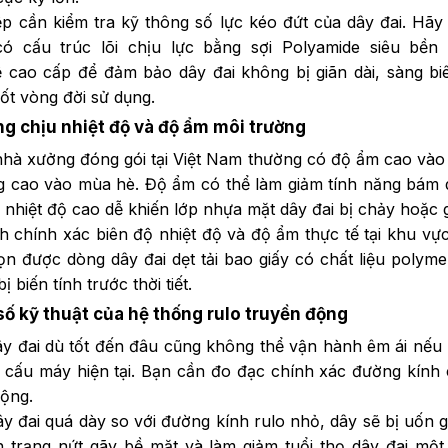
p cần kiểm tra kỹ thông số lực kéo đứt của dây đai. Hã
 cấu trúc lõi chịu lực bằng sợi Polyamide siêu bền 
ệ cao cấp để đảm bảo dây đai không bị giãn dài, sàng bi
ốt vòng đời sử dụng.
ng chịu nhiệt độ và độ ẩm môi trường
nhà xưởng đóng gói tại Việt Nam thường có độ ẩm cao và
ng cao vào mùa hè. Độ ẩm có thể làm giảm tính năng bám 
i nhiệt độ cao dễ khiến lớp nhựa mặt dây đai bị chảy hoặc 
h chính xác biên độ nhiệt độ và độ ẩm thực tế tại khu vự
n được dòng dây đai dẹt tải bao giấy có chất liệu polyme
 biến tính trước thời tiết.
số kỹ thuật của hệ thống rulo truyền động
ây đai dù tốt đến đâu cũng không thể vận hành êm ái nếu
ết cấu máy hiện tại. Bạn cần đo đạc chính xác đường kính 
động.
y đai quá dày so với đường kính rulo nhỏ, dây sẽ bị uốn 
h trạng nứt gãy bề mặt và làm giảm tuổi thọ dây đai mộ