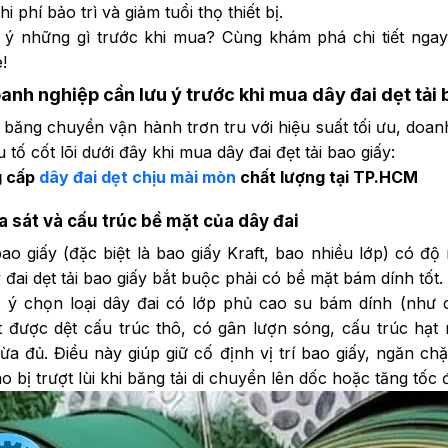
i phí bảo trì và giảm tuổi thọ thiết bị.
 ý những gì trước khi mua?
Cùng khám phá chi tiết ngay 
!
anh nghiệp cần lưu ý trước khi mua dây đai dẹt tải 
 băng chuyền vận hành trơn tru với hiệu suất tối ưu, doan
 tố cốt lõi dưới đây khi mua dây đai đẹt tải bao giấy:
g cấp
dây đai dẹt chịu mài mòn
chất lượng tại TP.HCM
ma sát và cấu trúc bề mặt của dây đai
ao giấy (đặc biệt là bao giấy Kraft, bao nhiều lớp) có độ
y đai dẹt tải bao giấy bắt buộc phải có bề mặt bám dính tốt
Lorem ipsum dolor sit amet, consectetur
Lorem ipsum dolor si
 ý chọn loại dây đai có lớp phủ cao su bám dính (như
adipiscing elit, sed do eiusmod tempor
adipiscing elit, sed
incididunt.
incidid
 được dệt cấu trúc thô, có gân lượn sóng, cấu trúc hạt
ừa đủ. Điều này giúp giữ cố định vị trí bao giấy, ngăn c
ao bị trượt lùi khi băng tải di chuyển lên dốc hoặc tăng tốc 