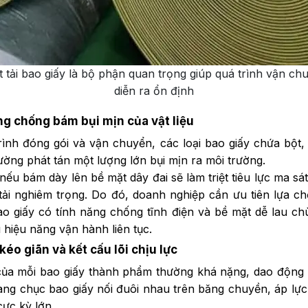
t tải bao giấy là bộ phận quan trọng giúp quá trình vận ch
diễn ra ổn định
ng chống bám bụi mịn của vật liệu
rình đóng gói và vận chuyển, các loại bao giấy chứa bột,
ường phát tán một lượng lớn bụi mịn ra môi trường.
nếu bám dày lên bề mặt dây đai sẽ làm triệt tiêu lực ma sát
 tải nghiêm trọng. Do đó, doanh nghiệp cần ưu tiên lựa c
bao giấy có tính năng chống tĩnh điện và bề mặt dễ lau chù
 hiệu năng vận hành liên tục.
 kéo giãn và kết cấu lõi chịu lực
của mỗi bao giấy thành phẩm thường khá nặng, dao động 
àng chục bao giấy nối đuôi nhau trên băng chuyền, áp lực 
cực kỳ lớn.