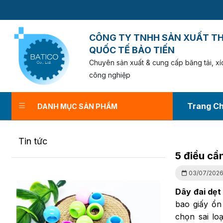
CÔNG TY TNHH SẢN XUẤT T
QUỐC TẾ BẢO TIẾN
Chuyên sản xuất & cung cấp băng tải, xíc
công nghiệp
Trang C
DANH MỤC SẢN PHẨM
5 điều cần lưu ý
Tin tức
T
5 điều cần
03/07/202
Dây đai dẹt 
bao giấy ổn
chọn sai lo