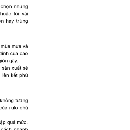
y chọn những
Băng tải PVC bề mặt caro có
tốt không? Đánh giá chi tiết
hoặc lõi vải
THU 07, 2026
ên hay trùng
o mùa mưa và
dính của cao
giòn gãy.
c sản xuất sẽ
 liên kết phù
 không tương
của rulo chủ
gập quá mức,
t cách nhanh