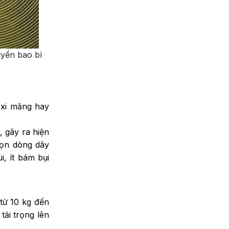
TP.HCM
THU 07, 2026
Nguyễn Thanh Bình đã mua sản phẩm
06/08/2026
Cách chọn dây curoa PU
Bùi Đức Trung đã mua sản phẩm
truyền động phù hợp với
uyển bao bì
từng loại máy
06/08/2026
WED 07, 2026
Cách nhận biết dây curoa
PU nhập khẩu chính hãng,
 xi măng hay
chất lượng
TUE 07, 2026
, gây ra hiện
Đơn vị gia công băng tải
họn dòng dây
PVC caro tải sản phẩm theo
i, ít bám bụi
yêu cầu
MON 07, 2026
Băng tải PVC caro công
nghiệp khác gì so với băng
từ 10 kg đến
tải PVC trơn?
FRI 07, 2026
tải trọng lên