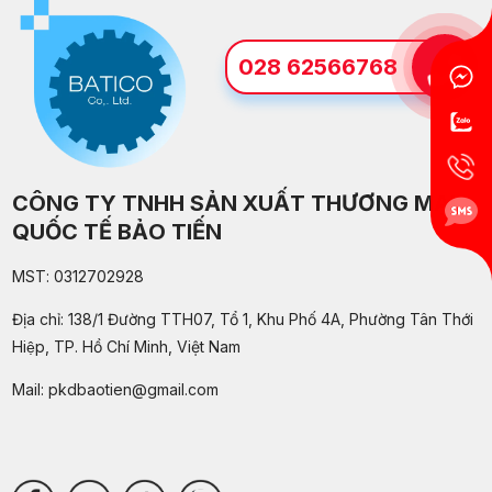
028 62566768
CÔNG TY TNHH SẢN XUẤT THƯƠNG MẠI
QUỐC TẾ BẢO TIẾN
MST: 0312702928
Địa chỉ: 138/1 Đường TTH07, Tổ 1, Khu Phố 4A, Phường Tân Thới
Hiệp, TP. Hồ Chí Minh, Việt Nam
Mail:
pkdbaotien@gmail.com