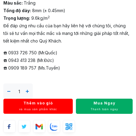
Màu sắc:
Trắng
Tổng độ dày:
8mm (± 0.45mm)
2
Trọng lượng:
9.6kg/m
Để đáp ứng nhu cầu của bạn hãy liên hệ với chúng tôi, chúng
tôi sẽ tư vấn mọi thắc mắc và mang tới những giải pháp tốt nhất,
tiết kiệm nhất cho Quý Khách.
☎️ 0933 726 750 (Mr.Quốc)
☎️ 0943 413 238 (Mr.Đức)
☎️ 0909 189 757 (Ms.Tuyền)
Thêm vào giỏ
Mua Ngay
và mua sản phẩm khác
Thanh toán ngay