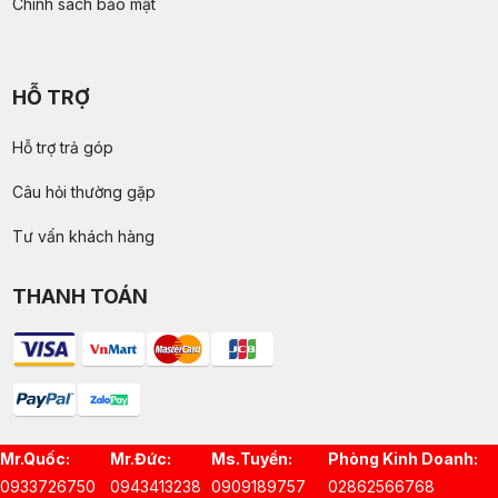
Chính sách bảo mật
HỖ TRỢ
Hỗ trợ trả góp
Câu hỏi thường gặp
Tư vấn khách hàng
THANH TOÁN
Mr.Quốc:
Mr.Đức:
Ms.Tuyền:
Phòng Kinh Doanh:
0933726750
0943413238
0909189757
02862566768