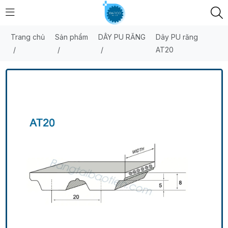
Trang chủ
Sản phẩm
DÂY PU RĂNG
Dây PU răng
/
/
/
AT20