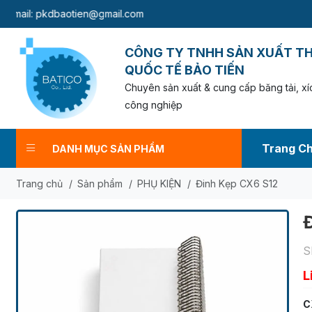
:
pkdbaotien@gmail.com
CÔNG TY TNHH SẢN XUẤT T
QUỐC TẾ BẢO TIẾN
Chuyên sản xuất & cung cấp băng tải, xíc
công nghiệp
Trang C
DANH MỤC SẢN PHẨM
Trang chủ
/
Sản phẩm
/
PHỤ KIỆN
/
Đinh Kẹp CX6 S12
S
L
C