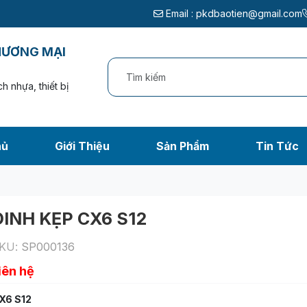
Email :
pkdbaotien@gmail.com
HƯƠNG MẠI
h nhựa, thiết bị
hủ
Giới Thiệu
Sản Phẩm
Tin Tức
ĐINH KẸP CX6 S12
KU:
SP000136
iên hệ
X6 S12