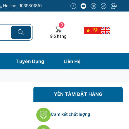
Hotline :
1039801810
0
Giỏ hàng
Tuyển Dụng
Liên Hệ
YÊN TÂM ĐẶT HÀNG
Cam kết chất lượng