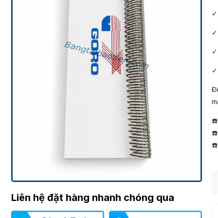
✓ 
✓
✓ 
✓ 
Để
mắ
☎
☎
☎
Liên hệ đặt hàng nhanh chóng qua