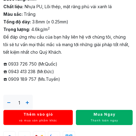
Chất liệu:
Nhựa PU, Lõi thép, mặt răng phủ vải xanh lá
Màu sắc:
Trắng
Tổng độ dày:
3.8mm (± 0.25mm)
2
Trọng lượng:
4.6kg/m
Để đáp ứng nhu cầu của bạn hãy liên hệ với chúng tôi, chúng
tôi sẽ tư vấn mọi thắc mắc và mang tới những giải pháp tốt nhất,
tiết kiệm nhất cho Quý Khách.
☎️ 0933 726 750 (Mr.Quốc)
☎️ 0943 413 238 (Mr.Đức)
☎️ 0909 189 757 (Ms.Tuyền)
Thêm vào giỏ
Mua Ngay
và mua sản phẩm khác
Thanh toán ngay