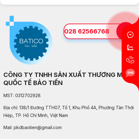
028 62566768
CÔNG TY TNHH SẢN XUẤT THƯƠNG MẠI
QUỐC TẾ BẢO TIẾN
MST: 0312702928
Địa chỉ: 138/1 Đường TTH07, Tổ 1, Khu Phố 4A, Phường Tân Thới
Hiệp, TP. Hồ Chí Minh, Việt Nam
Mail:
pkdbaotien@gmail.com