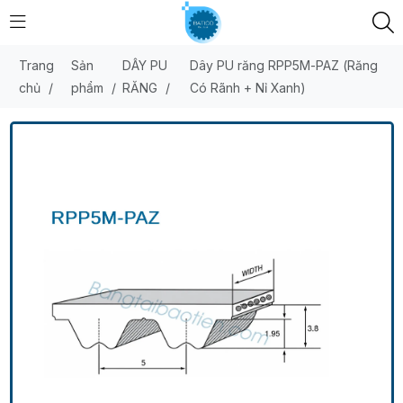
Trang
Sản
DÂY PU
Dây PU răng RPP5M-PAZ (Răng
chủ
/
phẩm
/
RĂNG
/
Có Rãnh + Nỉ Xanh)