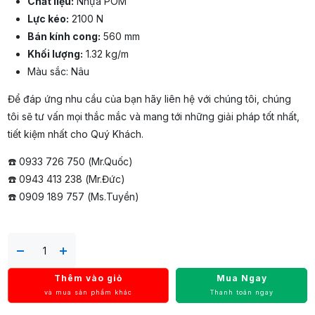
Chất liệu:
Nhựa POM
Lực kéo:
2100 N
Bán kính cong:
560 mm
Khối lượng:
1.32 kg/m
Màu sắc: Nâu
Để đáp ứng nhu cầu của bạn hãy liên hệ với chúng tôi, chúng
tôi sẽ tư vấn mọi thắc mắc và mang tới những giải pháp tốt nhất,
tiết kiệm nhất cho Quý Khách.
☎️ 0933 726 750 (Mr.Quốc)
☎️ 0943 413 238 (Mr.Đức)
☎️ 0909 189 757 (Ms.Tuyền)
Thêm vào giỏ
Mua Ngay
và mua sản phẩm khác
Thanh toán ngay