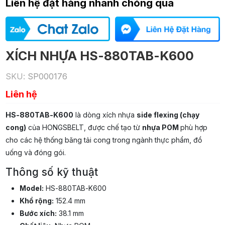
Liên hệ đặt hàng nhanh chóng qua
XÍCH NHỰA HS-880TAB-K600
SKU:
SP000176
Liên hệ
HS-880TAB-K600
là dòng xích nhựa
side flexing (chạy
cong)
của HONGSBELT, được chế tạo từ
nhựa POM
phù hợp
cho các hệ thống băng tải cong trong ngành thực phẩm, đồ
uống và đóng gói.
Thông số kỹ thuật
Model:
HS-880TAB-K600
Khổ rộng:
152.4 mm
Bước xích:
38.1 mm