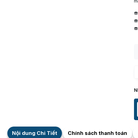
mắ
☎
☎
☎
N
Nội dung Chi Tiết
Chính sách thanh toán