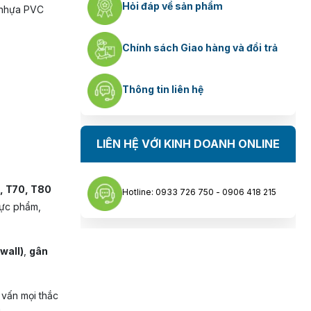
Hỏi đáp về sản phẩm
ừ nhựa PVC
Chính sách Giao hàng và đổi trả
Thông tin liên hệ
LIÊN HỆ VỚI KINH DOANH ONLINE
, T70, T80
Hotline: 0933 726 750 - 0906 418 215
hực phẩm,
wall)
,
gân
 vấn mọi thắc