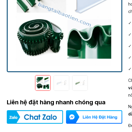
h
c
✓
✓
✓
✓
✓
C
v
nô
Liên hệ đặt hàng nhanh chóng qua
N
d
Để