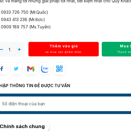
c và mang tới những giải pháp tốt nhất, tiết kiệm nhất cho Quý Khác
️ 0933 726 750 (Mr.Quốc)
️ 0943 413 238 (Mr.Đức)
️ 0909 189 757 (Ms.Tuyền)
Thêm vào giỏ
Mua 
và mua sản phẩm khác
Thanh t
HẬP THÔNG TIN ĐỂ ĐƯỢC TƯ VẤN
Chính sách chung