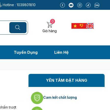
Hotline :
1039801810
0
Giỏ hàng
Tuyển Dụng
Liên Hệ
YÊN TÂM ĐẶT HÀNG
Cam kết chất lượng
phẩm trượt