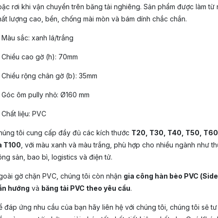
oặc rơi khi vận chuyển trên băng tải nghiêng. Sản phẩm được làm t
hất lượng cao, bền, chống mài mòn và bám dính chắc chắn.
 Màu sắc: xanh lá/trắng
 Chiều cao gờ (h): 70mm
 Chiều rộng chân gờ (b): 35mm
 Góc ôm pully nhỏ: Ø160 mm
 Chất liệu: PVC
húng tôi cung cấp đầy đủ các kích thước
T20, T30, T40, T50, T60
à T100
, với màu xanh và màu trắng, phù hợp cho nhiều ngành như t
ng sản, bao bì, logistics và điện tử.
goài gờ chặn PVC, chúng tôi còn nhận
gia công hàn bèo PVC (Side
ẫn hướng
và
băng tải PVC theo yêu cầu
.
 đáp ứng nhu cầu của bạn hãy liên hệ với chúng tôi, chúng tôi sẽ tư