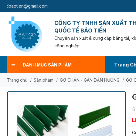
tien@gmail.com
CÔNG TY TNHH SẢN XUẤT T
QUỐC TẾ BẢO TIẾN
Chuyên sản xuất & cung cấp băng tải, xíc
công nghiệp
Trang C
DANH MỤC SẢN PHẨM
Trang chủ
/
Sản phẩm
/
GỜ CHẶN - GÂN DẪN HƯỚNG
/
GỜ 
S
L
G