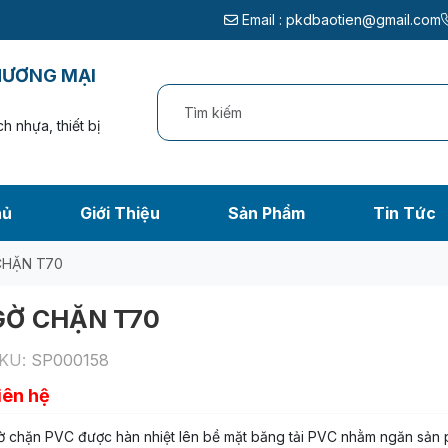
Email :
pkdbaotien@gmail.com
HƯƠNG MẠI
h nhựa, thiết bị
hủ
Giới Thiệu
Sản Phẩm
Tin Tức
CHẶN T70
GỜ CHẶN T70
KU:
SP000158
iên hệ
ờ chặn PVC được hàn nhiệt lên bề mặt băng tải PVC nhằm ngăn sản 