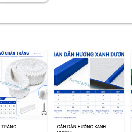
GÂN DẪN HƯỚNG XANH
GÂN DẪN