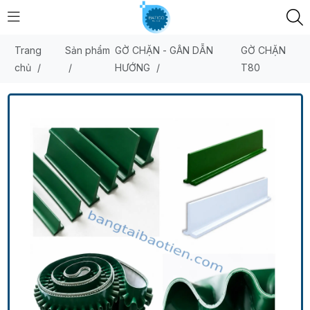
Trang
Sản phẩm
GỜ CHẶN - GÂN DẪN
GỜ CHẶN
chủ
/
/
HƯỚNG
/
T80