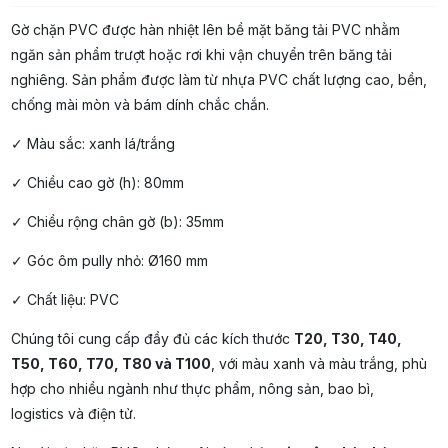
Gờ chặn PVC được hàn nhiệt lên bề mặt băng tải PVC nhằm
ngăn sản phẩm trượt hoặc rơi khi vận chuyển trên băng tải
nghiêng. Sản phẩm được làm từ nhựa PVC chất lượng cao, bền,
chống mài mòn và bám dính chắc chắn.
✓ Màu sắc: xanh lá/trắng
✓ Chiều cao gờ (h): 80mm
✓ Chiều rộng chân gờ (b): 35mm
✓ Góc ôm pully nhỏ: Ø160 mm
✓ Chất liệu: PVC
Chúng tôi cung cấp đầy đủ các kích thước
T20, T30, T40,
T50, T60, T70, T80 và T100
, với màu xanh và màu trắng, phù
hợp cho nhiều ngành như thực phẩm, nông sản, bao bì,
logistics và điện tử.