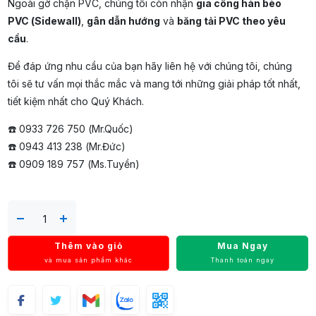
Ngoài gờ chặn PVC, chúng tôi còn nhận
gia công hàn bèo
PVC (Sidewall)
,
gân dẫn hướng
và
băng tải PVC theo yêu
cầu
.
Để đáp ứng nhu cầu của bạn hãy liên hệ với chúng tôi, chúng
tôi sẽ tư vấn mọi thắc mắc và mang tới những giải pháp tốt nhất,
tiết kiệm nhất cho Quý Khách.
☎️ 0933 726 750 (Mr.Quốc)
☎️ 0943 413 238 (Mr.Đức)
☎️ 0909 189 757 (Ms.Tuyền)
Thêm vào giỏ
Mua Ngay
và mua sản phẩm khác
Thanh toán ngay