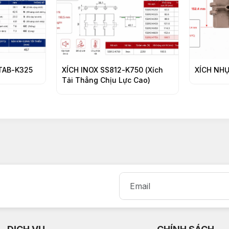
XÍCH INOX SS812-K750 (Xích
XÍCH NHỰA HS-820 K60
Tải Thẳng Chịu Lực Cao)