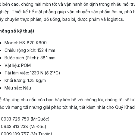
ộ bền cao, chống mài mòn tốt và vận hành ổn định trong nhiều môi t
ghiệp. Thiết kế bề mặt phẳng giúp vận chuyển sản phẩm êm ái, phù 
ây chuyền thực phẩm, đồ uống, bao bì, dược phẩm và logistics.
hông số kỹ thuật
Model: HS-820 K600
Chiều rộng xích: 152.4 mm
Bước xích (Pitch): 38.1 mm
Vật liệu: POM
Tải làm việc: 1230 N (ở 21°C)
Khối lượng: 1.25 kg/m
Màu sắc: Nâu
 đáp ứng nhu cầu của bạn hãy liên hệ với chúng tôi, chúng tôi sẽ tư
c và mang tới những giải pháp tốt nhất, tiết kiệm nhất cho Quý Khác
️ 0933 726 750 (Mr.Quốc)
️ 0943 413 238 (Mr.Đức)
️ 0909 189 757 (Ms.Tuyền)