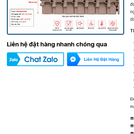
đ
n
d
T
Liên hệ đặt hàng nhanh chóng qua
Để
mắ
☎
☎
☎