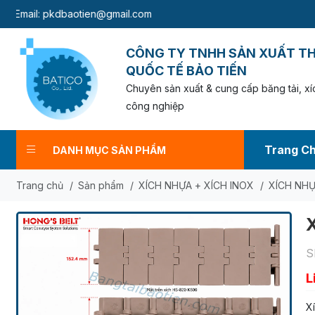
:
pkdbaotien@gmail.com
CÔNG TY TNHH SẢN XUẤT T
QUỐC TẾ BẢO TIẾN
Chuyên sản xuất & cung cấp băng tải, xíc
công nghiệp
Trang C
DANH MỤC SẢN PHẨM
Trang chủ
/
Sản phẩm
/
XÍCH NHỰA + XÍCH INOX
/
XÍCH NHỰ
S
L
X