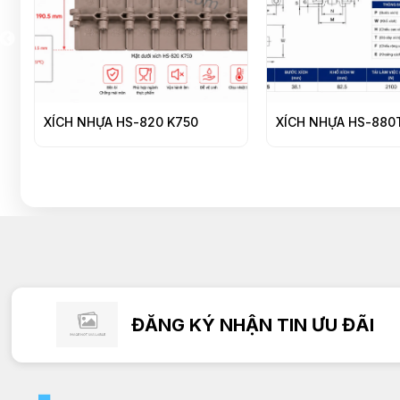
HỰA HS-820 K750
XÍCH NHỰA HS-880TAB-K325
ĐĂNG KÝ NHẬN TIN ƯU ĐÃI