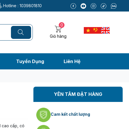
Hotline :
1039801810
0
Giỏ hàng
Tuyển Dụng
Liên Hệ
YÊN TÂM ĐẶT HÀNG
Cam kết chất lượng
 cao cấp, có