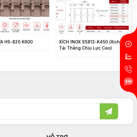
0
XÍCH INOX SS812-K450 (Xích
XÍCH INOX SS
Tải Thẳng Chịu Lực Cao)
Tải Thẳng Ha
Hinge)