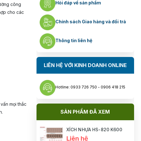
Hỏi đáp về sản phẩm
rường công
hợp cho các
Chính sách Giao hàng và đổi trả
Thông tin liên hệ
LIÊN HỆ VỚI KINH DOANH ONLINE
Hotline: 0933 726 750 - 0906 418 215
 vấn mọi thắc
SẢN PHẨM ĐÃ XEM
h.
XÍCH NHỰA HS-820 K600
Liên hệ