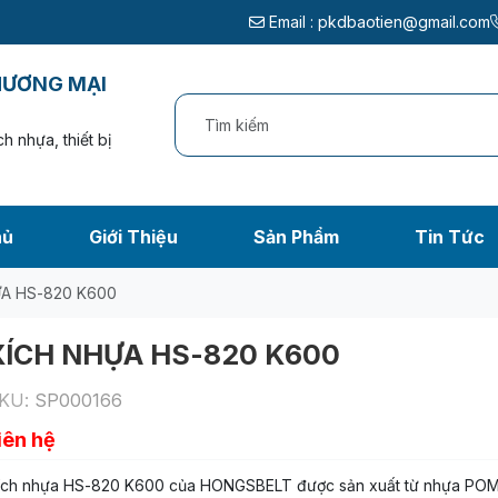
Email :
pkdbaotien@gmail.com
HƯƠNG MẠI
h nhựa, thiết bị
hủ
Giới Thiệu
Sản Phẩm
Tin Tức
A HS-820 K600
XÍCH NHỰA HS-820 K600
KU:
SP000166
iên hệ
ích nhựa HS-820 K600 của HONGSBELT được sản xuất từ nhựa POM