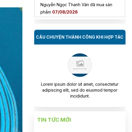
Trần Viết Đức đã mua sản phẩm
07/08/2026
Đỗ Hoàng Nam đã mua sản phẩm
07/08/2026
CÂU CHUYỆN THÀNH CÔNG KHI HỢP TÁC
Nguyễn Minh Hiếu đã mua sản phẩm
07/08/2026
Trần Phước Hưng đã mua sản phẩm
07/08/2026
 amet, consectetur
Lorem ipsum dolor sit amet, consectetur
Lo
Nguyễn Thanh Bình đã mua sản phẩm
do eiusmod tempor
adipiscing elit, sed do eiusmod tempor
a
07/08/2026
nt.
incididunt.
Bùi Đức Trung đã mua sản phẩm
07/08/2026
TIN TỨC MỚI
Mang Ngọc Tuyền đã mua sản phẩm