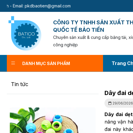
baotien@gmail.com
CÔNG TY TNHH SẢN XUẤT T
QUỐC TẾ BẢO TIẾN
Chuyên sản xuất & cung cấp băng tải, xíc
công nghiệp
Trang C
DANH MỤC SẢN PHẨM
Dây đai dẹt bề mặt
Tin tức
Tra
Dây đai d
29/06/202
Dây đai dẹ
năng vận hà
đai này khác