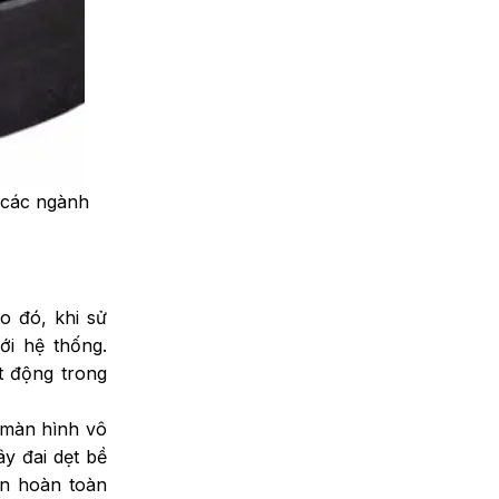
 các ngành
o đó, khi sử
i hệ thống.
t động trong
 màn hình vô
y đai dẹt bề
n hoàn toàn