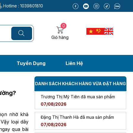
07/08/2026
Hotline :
1039801810
Nguyễn Thanh Bình đã mua sản phẩm
07/08/2026
0
Bùi Đức Trung đã mua sản phẩm
Giỏ hàng
07/08/2026
Mang Ngọc Tuyền đã mua sản phẩm
Tuyển Dụng
Liên Hệ
07/08/2026
y đai thông thường?
Trương Thị Mỹ Tiên đã mua sản phẩm
DANH SÁCH KHÁCH HÀNG VỪA ĐẶT HÀNG
07/08/2026
ờng?
hường?
Đặng Thị Thanh Hà đã mua sản phẩm
07/08/2026
họn nhờ khả
Nguyễn Ngọc Thanh Vân đã mua sản
Vậy loại dây
phẩm
07/08/2026
ngay qua bài