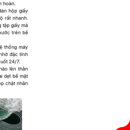
ần hoàn.
dán hộp giấy
ộ rất nhanh.
 tập giấy mà
xước trên bề
hệ thống máy
 nhờ đặc tính
suốt 24/7.
hảo lên thân
i dẹt bề mặt
ép chặt nhãn