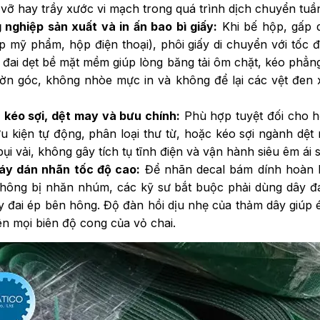
 vỡ hay trầy xước vi mạch trong quá trình dịch chuyển tu
nghiệp sản xuất và in ấn bao bì giấy:
Khi bế hộp, gấp 
p mỹ phẩm, hộp điện thoại), phôi giấy di chuyển với tốc đ
 đai dẹt bề mặt mềm giúp lòng băng tải ôm chặt, kéo phẳng
ờn góc, không nhòe mực in và không để lại các vệt đen 
kéo sợi, dệt may và bưu chính:
Phù hợp tuyệt đối cho 
u kiện tự động, phân loại thư từ, hoặc kéo sợi ngành dệt
i vải, không gây tích tụ tĩnh điện và vận hành siêu êm ái 
áy dán nhãn tốc độ cao:
Để nhãn decal bám dính hoàn 
không bị nhăn nhúm, các kỹ sư bắt buộc phải dùng dây đa
 đai ép bên hông. Độ đàn hồi dịu nhẹ của thảm dây giúp 
ên mọi biên độ cong của vỏ chai.