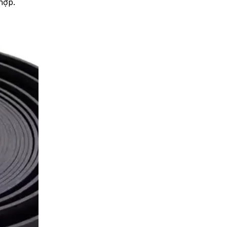
hợp.
Băng tải PVC bề mặt caro có
tốt không? Đánh giá chi tiết
THU 07, 2026