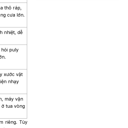
TP.HCM
Trần Phước Hưng đã mua sản phẩm
THU 07, 2026
a thô ráp,
07/08/2026
ng cưa lớn.
Cách chọn dây curoa PU
Nguyễn Thanh Bình đã mua sản phẩm
truyền động phù hợp với
từng loại máy
07/08/2026
h nhiệt, dễ
WED 07, 2026
.
Bùi Đức Trung đã mua sản phẩm
Cách nhận biết dây curoa
 hỏi puly
07/08/2026
PU nhập khẩu chính hãng,
ớn.
chất lượng
TUE 07, 2026
y xước vật
Đơn vị gia công băng tải
kiện nhạy
PVC caro tải sản phẩm theo
yêu cầu
MON 07, 2026
ớn, máy vận
Băng tải PVC caro công
 ở tua vòng
nghiệp khác gì so với băng
tải PVC trơn?
FRI 07, 2026
m riêng. Tùy