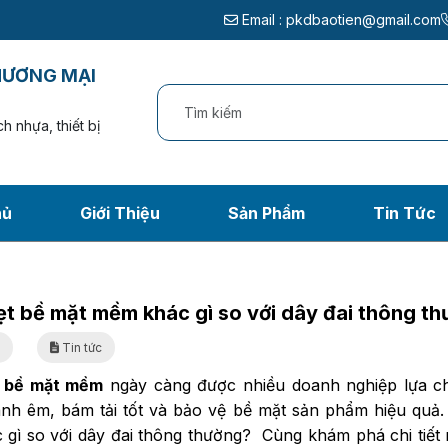
Email :
pkdbaotien@gmail.com
HƯƠNG MẠI
h nhựa, thiết bị
hủ
Giới Thiệu
Sản Phẩm
Tin Tức
 mềm khác gì so với dâ
ng chủ
/
Tin tức
/
Dây đai dẹt bề mặt mềm khác gì so với dây đai thông thư
ẹt bề mặt mềm khác gì so với dây đai thông t
6
Tin tức
t bề mặt mềm
ngày càng được nhiều doanh nghiệp lựa c
nh êm, bám tải tốt và bảo vệ bề mặt sản phẩm hiệu quả. 
 gì so với dây đai thông thường?
Cùng khám phá chi tiết 