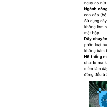
nguy cơ nứt
Ngành công 
cao cấp (hộ
Sử dụng dây
không làm s
mặt hộp.
Dây chuyền 
phân loại bư
không bám bụ
Hệ thống m
chai lọ mà 
mềm làm dây
đồng đều tr