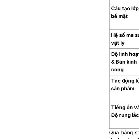
Cấu tạo lớp
bề mặt
Hệ số ma s
vật lý
Độ linh hoạ
& Bán kính
cong
Tác động l
sản phẩm
Tiếng ồn v
Độ rung lắ
Qua bảng so