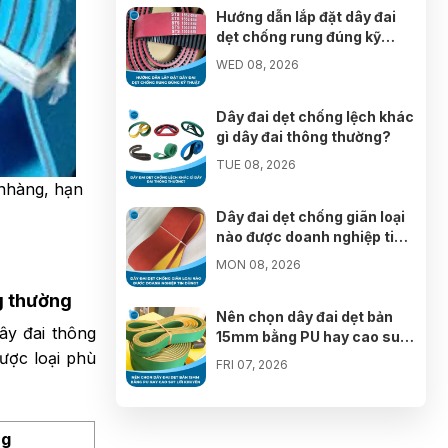
07/08/2026
Hướng dẫn lắp đặt dây đai
dẹt chống rung đúng kỹ
Trương Thị Mỹ Tiên đã mua sản phẩm
thuật
WED 08, 2026
07/08/2026
Dây đai dẹt chống lệch khác
Đặng Thị Thanh Hà đã mua sản phẩm
gì dây đai thông thường?
07/08/2026
TUE 08, 2026
nhàng, hạn
Nguyễn Ngọc Thanh Vân đã mua sản
phẩm
07/08/2026
Dây đai dẹt chống giãn loại
nào được doanh nghiệp tin
dùng?
Trần Viết Đức đã mua sản phẩm
MON 08, 2026
07/08/2026
ng thường
Nên chọn dây đai dẹt bản
Đỗ Hoàng Nam đã mua sản phẩm
ây đai thông
15mm bằng PU hay cao su?
07/08/2026
ược loại phù
Lời khuyên
FRI 07, 2026
Nguyễn Minh Hiếu đã mua sản phẩm
Nhà cung cấp dây đai dẹt
07/08/2026
bản 25mm chất lượng tại
ng