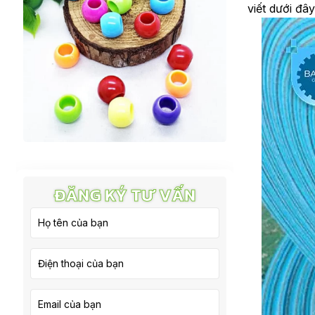
viết dưới đâ
ĐĂNG KÝ TƯ VẤN
Lorem ipsum dolor sit amet, consectetur
adipiscing elit, sed do eiusmod tempor
incididunt.