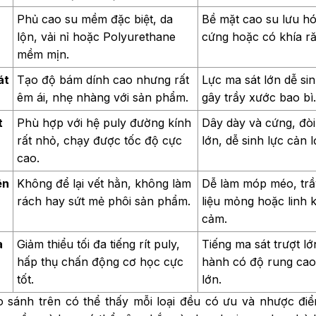
Phủ cao su mềm đặc biệt, da
Bề mặt cao su lưu hó
lộn, vải nỉ hoặc Polyurethane
cứng hoặc có khía ră
mềm mịn.
át
Tạo độ bám dính cao nhưng rất
Lực ma sát lớn dễ sin
êm ái, nhẹ nhàng với sản phẩm.
gây trầy xước bao bì
t
Phù hợp với hệ puly đường kính
Dây dày và cứng, đòi
rất nhỏ, chạy được tốc độ cực
lớn, dễ sinh lực cản l
cao.
ên
Không để lại vết hằn, không làm
Dễ làm móp méo, trầ
rách hay sứt mẻ phôi sản phẩm.
liệu mỏng hoặc linh 
cảm.
à
Giảm thiểu tối đa tiếng rít puly,
Tiếng ma sát trượt l
c
hấp thụ chấn động cơ học cực
hành có độ rung cao
tốt.
lớn.
 sánh trên có thể thấy mỗi loại đều có ưu và nhược điể