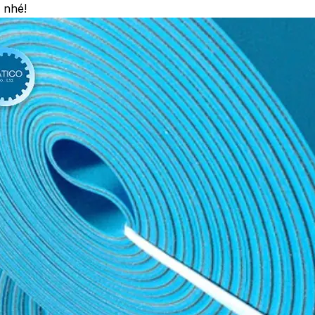
y nhé!
Lorem ipsum dolor sit amet, consectetur
Lorem ipsum dolor sit
adipiscing elit, sed do eiusmod tempor
adipiscing elit, sed 
incididunt.
incididu